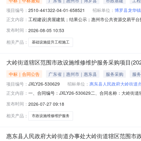
中标｜中标通知
广东省｜惠州市｜博罗县
市政基建
工程
项目编号：
2510-441322-04-01-658521
招标单位：
博罗县龙华镇
工程建设|房屋建筑；结果公示；惠州市公共资源交易平
正文内容：
投资项目代码2510-441322-04-01-65852
发布时间：
2026-08-05 10:53
提升工程施工中标结果公示招标人博罗县龙华镇人民政府招标
天项目负
相关产品：
基础设施提升工程施工
大岭街道辖区范围市政设施维修维护服务采购项目(2026-
中标｜合同公告
广东省｜惠州市｜惠东县
服务采购
服务
项目编号：
JXLY26-530629
招标单位：
惠东县人民政府大岭街道
一、合同编号：JXLY26-530629二、合同名称：大岭街道
正文内容：
道辖区范围市政设施维修维护服务采购项目（2026-202
发布时间：
2026-07-27 09:18
8902254供应商（乙方）：广东灿佳建设工程有限公司地址
相关产品：
市政设施维修维护服务
惠东县人民政府大岭街道办事处大岭街道辖区范围市政设施