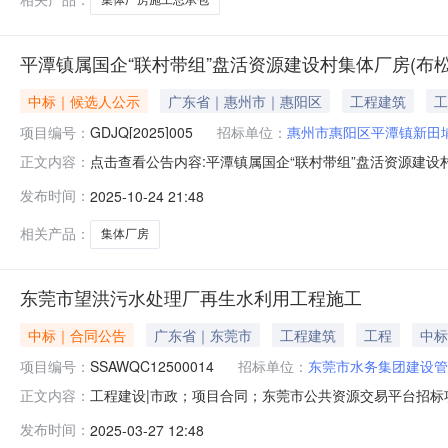
平潭镇属国企“联村带组”盘活资源建设村集体厂房(布
中标｜候选人公示
广东省｜惠州市｜惠阳区
工程建筑
工
项目编号：
GDJQ[2025]005
招标单位：
惠州市惠阳区平潭镇新田
点击查看公告内容:平潭镇属国企“联村带组”盘活资源建设
正文内容：
人公示（招标编号：GDJQ[2025]005）公示结束时间
发布时间：
2025-10-24 21:48
候选人基本情况中标候选人第1名：广东灿佳建设工程有限公司
相关产品：
集体厂房
东莞市望洪污水处理厂再生水利用工程施工
中标｜合同公告
广东省｜东莞市
工程建筑
工程
中标
项目编号：
SSAWQC12500014
招标单位：
东莞市水务集团建设管
工程建设|市政；项目合同；东莞市公共资源交易平台招
正文内容：
称：东莞市望洪污水处理厂再生水利用工程施工招标人名称
发布时间：
2025-03-27 12:48
2109:40:00合同金额：8257772.360000其它形