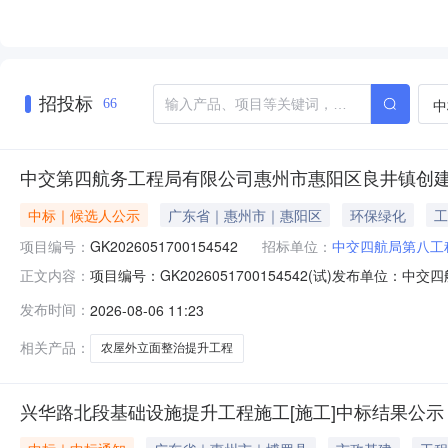
招投标
中
66
中交第四航务工程局有限公司惠州市惠阳区良井镇创建
中标｜候选人公示
广东省｜惠州市｜惠阳区
环保绿化
工
项目编号：
GK2026051700154542
招标单位：
中交四航局第八工
项目编号：GK2026051700154542(试)发布
正文内容：
工总承包）农屋外立面整治提升工程中标候选人公示中交
发布时间：
2026-08-06 11:23
行公开招标。评标委员会依照我单位招标采购管理办法和
序号单位排名（CNY-人民币
相关产品：
农屋外立面整治提升工程
兴华路北段基础设施提升工程施工[施工]中标结果公示