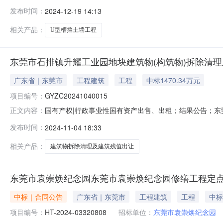
开招标。评标委员会依照我单位招标采购管理办法和采购
发布时间：
2024-12-19 14:13
投标报价（元）1广东灿佳建设工程有限公司6,189,662.54
相关产品：
U型槽挡土墙工程
东莞市石排镇升耀工业园地块建筑物(构筑物)拆除清
广东省｜东莞市
工程建筑
工程
中标1470.34万元
项目编号：
GYZC20241040015
国有产权|行政事业性国有资产出售、出租；结果公告；东莞
正文内容：
及建筑残值出让项目标的编号：GYZC202410400
发布时间：
2024-11-04 18:33
GYZC20241040015标的名称：东莞市石排镇升耀
公司东莞
相关产品：
建筑物拆除清理及建筑残值出让
东莞市袁崇焕纪念园东莞市袁崇焕纪念园修缮工程定
中标｜合同公告
广东省｜东莞市
工程建筑
工程
中标
项目编号：
HT-2024-03320808
招标单位：
东莞市袁崇焕纪念园