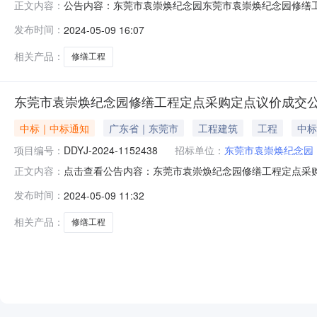
公告内容：东莞市袁崇焕纪念园东莞市袁崇焕纪念园修缮工程
正文内容：
点服务定点议价采购合同三、项目编号DDYJ-2024-1
发布时间：
2024-05-09 16:07
市-市本级石碣镇崇焕东路38号（袁崇焕纪念园）联系*式：0
相关产品：
修缮工程
东莞市袁崇焕纪念园修缮工程定点采购定点议价成交
中标｜中标通知
广东省｜东莞市
工程建筑
工程
中标
项目编号：
DDYJ-2024-1152438
招标单位：
东莞市袁崇焕纪念园
点击查看公告内容：东莞市袁崇焕纪念园修缮工程定点采
正文内容：
项目编号：DDYJ-2024-1152438本项目于2024
发布时间：
2024-05-09 11:32
限公司（二）成交价：60000.00（陆万元整）（三）成
相关产品：
修缮工程