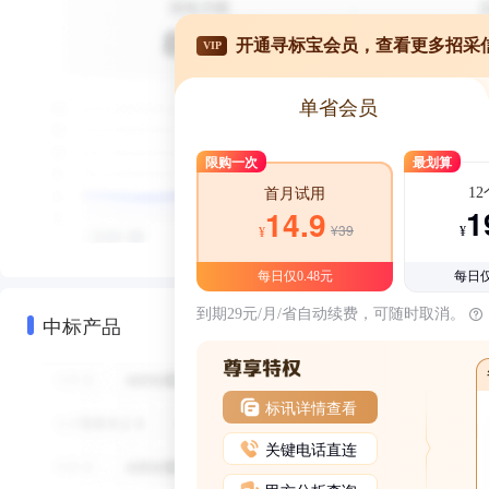
开通寻标宝会员，查看更多招采
VIP
单省会员
限购一次
最划算
1
首月试用
1
14.9
¥39
¥
¥
每日仅0.48元
每日仅
到期29元/月/省自动续费，可随时取消。
中标产品
标讯详情查看
关键电话直连