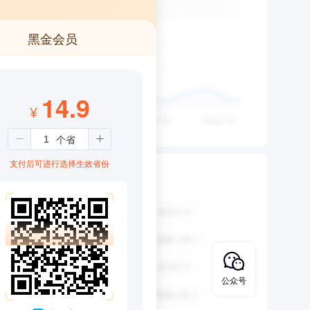
黑金会员
14.9
¥
支付后可进行选择生效省份
公众号