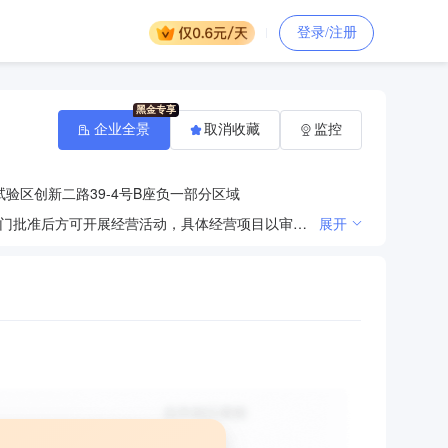
登录/注册
企业全景
取消收藏
监控
验区创新二路39-4号B座负一部分区域
许可项目：餐饮服务，食品销售，城市配送运输服务（不含危险货物）（依法须经批准的项目，经相关部门批准后方可开展经营活动，具体经营项目以审批结果为准）一般项目：餐饮管理，食品销售（仅销售预包装食品），外卖递送服务，物业管理，水产品零售，日用百货销售，五金产品零售，日用品销售，塑料制品销售，食用农产品零售，日用杂品销售，粮油仓储服务，食品互联网销售（仅销售预包装食品）（除依法须经批准的项目外，凭营业执照依法自主开展经营活动）
展开