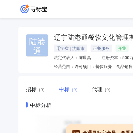
辽宁陆港通餐饮文化管理
陆港
通
辽宁省 | 沈阳市
正餐服务
开业
法定代表人：
陈世昌
注册资本：
500
经营范围：
招标
中标
代理
（0）
（0）
（0）
中标分析
开通寻标宝会员，查看
VIP