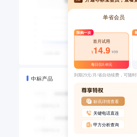
单省会员
限购一次
首月试用
14.9
¥39
¥
每日仅0.48元
到期29元/月/省自动续费，可随
中标产品
标讯详情查看
关键电话直连
甲方分析查询