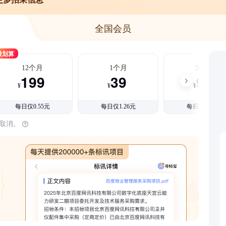
全国会员
最划算
12个月
1个月
3个月
199
39
99
¥
¥
¥
每日仅0.55元
每日仅1.26元
每日仅1.08元
时取消。