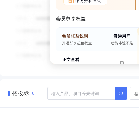
甲方分析查询
会员尊享权益
招投标
招
0