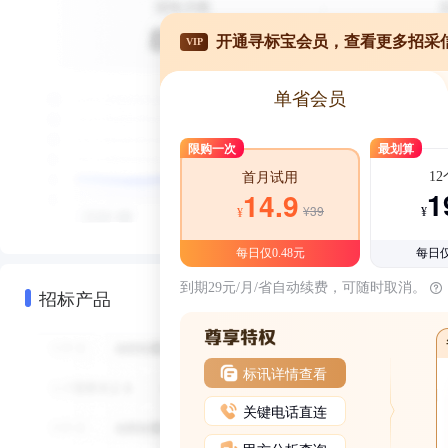
开通寻标宝会员，查看更多招采
VIP
单省会员
限购一次
最划算
1
首月试用
1
14.9
¥39
¥
¥
每日仅0.48元
每日仅
到期29元/月/省自动续费，可随时取消。
招标产品
标讯详情查看
关键电话直连