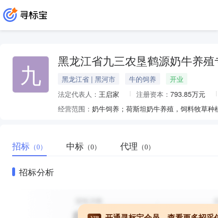
黑龙江省九三农垦鹤源奶牛养殖
九
黑龙江省 | 黑河市
牛的饲养
开业
法定代表人：
王启家
注册资本：
793.85万元
经营范围：
奶牛饲养；荷斯坦奶牛养殖，饲料牧草种植*
招标
中标
代理
（0）
（0）
（0）
招标分析
开通寻标宝会员，查看更多招采
VIP