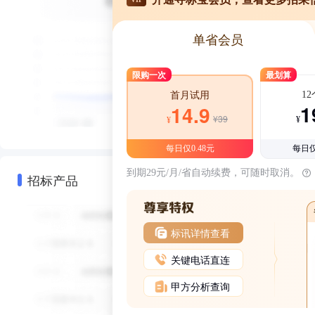
单省会员
限购一次
最划算
1
首月试用
1
14.9
¥39
¥
¥
每日仅0.48元
每日仅
到期29元/月/省自动续费，可随时取消。
招标产品
标讯详情查看
关键电话直连
甲方分析查询