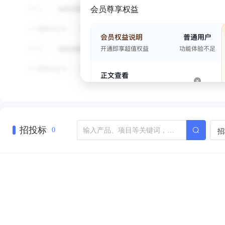
会员尊享权益
招投标
招
0