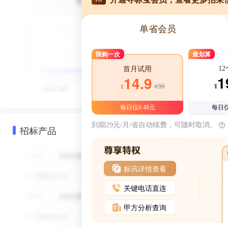
单省会员
限购一次
最划算
1
首月试用
1
14.9
¥39
¥
¥
每日仅0.48元
每日仅
到期29元/月/省自动续费，可随时取消。
招标产品
标讯详情查看
关键电话直连
甲方分析查询