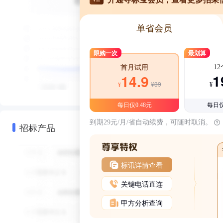
单省会员
限购一次
最划算
1
首月试用
1
14.9
¥39
¥
¥
每日仅0.48元
每日仅
到期29元/月/省自动续费，可随时取消。
招标产品
标讯详情查看
关键电话直连
甲方分析查询