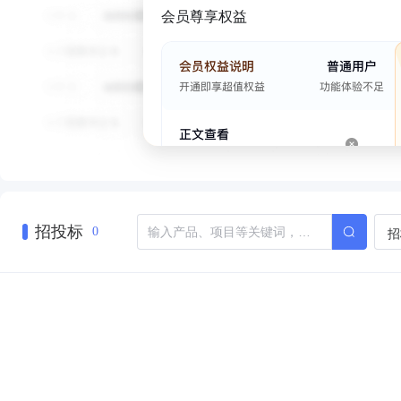
会员尊享权益
招投标
招
0