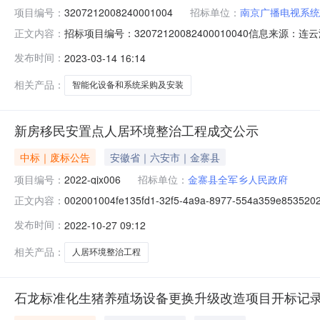
项目编号：
3207212008240001004
招标单位：
南京广播电视系统
招标项目编号：32072120082400010040信
正文内容：
2023-03-1310:00信息来源：连云港建设工程网上招
发布时间：
2023-03-14 16:14
司;项目负责人:周磊;报价:4552132.00元/%;工期:0日历天;
相关产品：
智能化设备和系统采购及安装
新房移民安置点人居环境整治工程成交公示
中标｜废标公告
安徽省｜六安市｜金寨县
项目编号：
2022-qjx006
招标单位：
金寨县全军乡人民政府
002001004fe135fd1-32f5-4a9a-8977-55
正文内容：
人居环境整治工程标段编号2022-qjx006招标人金寨县全
发布时间：
2022-10-27 09:12
（北京时间）第一中标名称安徽星辰智创信息科技有限公
相关产品：
人居环境整治工程
石龙标准化生猪养殖场设备更换升级改造项目开标记