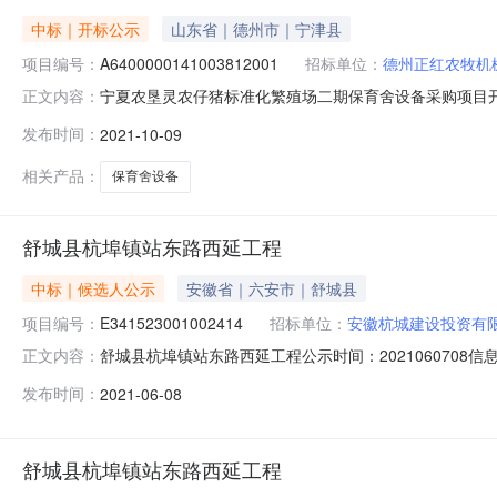
中标｜开标公示
山东省｜德州市｜宁津县
项目编号：
A6400000141003812001
招标单位：
德州正红农牧机
宁夏农垦灵农仔猪标准化繁殖场二期保育舍设备采购项目开标记录开
正文内容：
中心五楼开标厅9（43人）开标时间2021-10-0910:3
发布时间：
2021-10-09
限公司;报价:2425720.15元/%/单价;工期:70日历天;投
相关产品：
保育舍设备
舒城县杭埠镇站东路西延工程
中标｜候选人公示
安徽省｜六安市｜舒城县
项目编号：
E341523001002414
招标单位：
安徽杭城建设投资有
舒城县杭埠镇站东路西延工程公示时间：202106070
正文内容：
E341523001002414标段名称舒城县杭埠镇站东路
发布时间：
2021-06-08
式地址：舒城县城关镇广进久富广场3号楼15层电话：0564
舒城县杭埠镇站东路西延工程