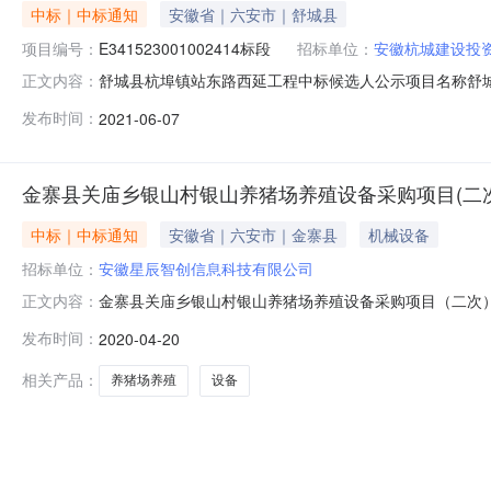
中标｜中标通知
安徽省｜六安市｜舒城县
项目编号：
E341523001002414标段
招标单位：
安徽杭城建设投
舒城县杭埠镇站东路西延工程中标候选人公示项目名称舒城县杭
正文内容：
E341523001002414招标人安徽杭城建设投资有限
发布时间：
2021-06-07
项目控制价伍佰零壹万柒仟陆佰贰拾伍元柒角壹分（￥5017
星辰智
金寨县关庙乡银山村银山养猪场养殖设备采购项目(二
中标｜中标通知
安徽省｜六安市｜金寨县
机械设备
招标单位：
安徽星辰智创信息科技有限公司
金寨县关庙乡银山村银山养猪场养殖设备采购项目（二次）合同
正文内容：
次）分包编号：AHJQ-CG-2019057-2-1分包名称：
发布时间：
2020-04-20
2019057-2-1合同金额：1340920.1元采购单位：
相关产品：
养猪场养殖
设备