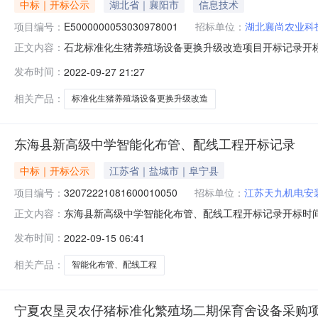
中标｜开标公示
湖北省｜襄阳市
信息技术
项目编号：
E5000000053030978001
招标单位：
湖北襄尚农业科
石龙标准化生猪养殖场设备更换升级改造项目开标记录开标时间：202
正文内容：
2610:00开标记录内容投标人名称:湖北襄尚农业科技有限公司;
发布时间：
2022-09-27 21:27
间:SunSep2512:31:29CST2022,投标人名称:安徽星
相关产品：
标准化生猪养殖场设备更换升级改造
东海县新高级中学智能化布管、配线工程开标记录
中标｜开标公示
江苏省｜盐城市｜阜宁县
项目编号：
32072221081600010050
招标单位：
江苏天九机电安
东海县新高级中学智能化布管、配线工程开标记录开标时间：2022-
正文内容：
1409:00开标记录内容投标人名称:江苏天九机电安装集团有限
发布时间：
2022-09-15 06:41
间:TueSep1317:21:41CST2022,投标人名称:江苏
相关产品：
智能化布管、配线工程
宁夏农垦灵农仔猪标准化繁殖场二期保育舍设备采购