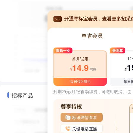
开通寻标宝会员，查看更多招采
VIP
单省会员
限购一次
最划算
1
首月试用
1
14.9
¥39
¥
¥
每日仅0.48元
每日仅
到期29元/月/省自动续费，可随时取消。
招标产品
标讯详情查看
关键电话直连