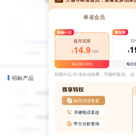
单省会员
限购一次
最划算
1
首月试用
1
14.9
¥39
¥
¥
每日仅0.48元
每日仅
到期29元/月/省自动续费，可随时取消。
招标产品
标讯详情查看
关键电话直连
甲方分析查询