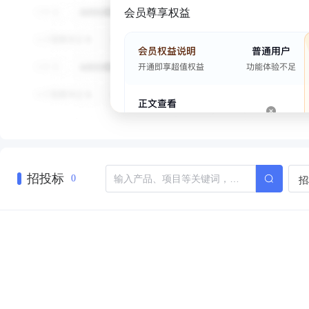
会员尊享权益
招投标
招
0