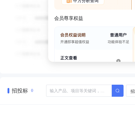
甲方分析查询
会员尊享权益
招投标
招
0