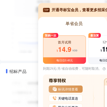
开通寻标宝会员，查看更多招采
VIP
单省会员
限购一次
最划算
1
首月试用
1
14.9
¥39
¥
¥
每日仅0.48元
每日仅
到期29元/月/省自动续费，可随时取消。
招标产品
标讯详情查看
关键电话直连