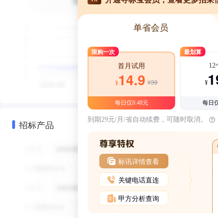
单省会员
限购一次
最划算
1
首月试用
1
14.9
¥39
¥
¥
每日仅0.48元
每日仅
到期29元/月/省自动续费，可随时取消。
招标产品
标讯详情查看
关键电话直连
甲方分析查询