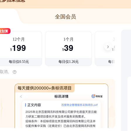
全国会员
最划算
12个月
1个月
3个月
199
39
99
¥
¥
¥
每日仅0.55元
每日仅1.26元
每日仅1.08元
时取消。