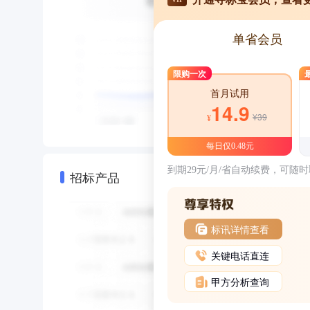
单省会员
限购一次
首月试用
14.9
¥39
¥
每日仅0.48元
到期29元/月/省自动续费，可随
招标产品
标讯详情查看
关键电话直连
甲方分析查询