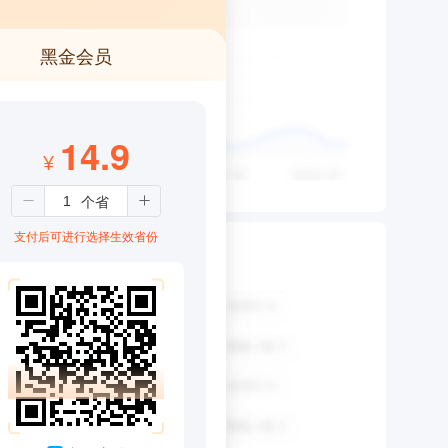
黑金会员
14.9
¥
支付后可进行选择生效省份