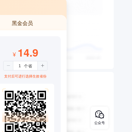
黑金会员
14.9
¥
支付后可进行选择生效省份
公众号