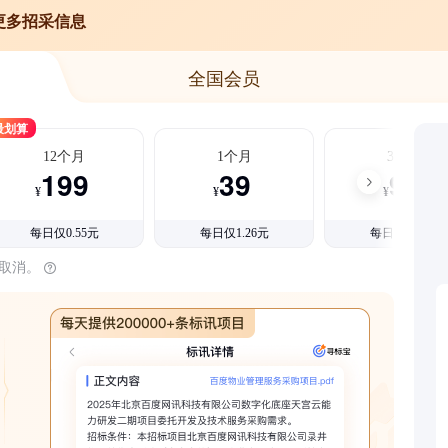
更多招采信息
全国会员
最划算
12个月
1个月
3个月
199
39
99
¥
¥
¥
每日仅0.55元
每日仅1.26元
每日仅1.08元
时取消。