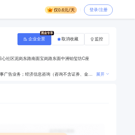
登录/注册
企业全景
取消收藏
监控
田心社区泥岗东路南面宝岗路东面中洲铂玺坊C座
一般经营项目：电脑图文设计、平面设计、喷绘设计，品牌策划、礼仪策划；广告牌及标识上门安装，从事广告业务；经济信息咨询（咨询不含证券、金融、人才中介服务、其它限制类项目）。（法律、行政法规、国务院决定禁止的项目除外，限制的项目须取得许可后方可经营）许可经营项目：无。
展开