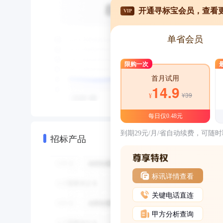
开通寻标宝会员，查看
VIP
单省会员
限购一次
首月试用
14.9
¥39
¥
每日仅0.48元
到期29元/月/省自动续费，可随
招标产品
标讯详情查看
关键电话直连
甲方分析查询