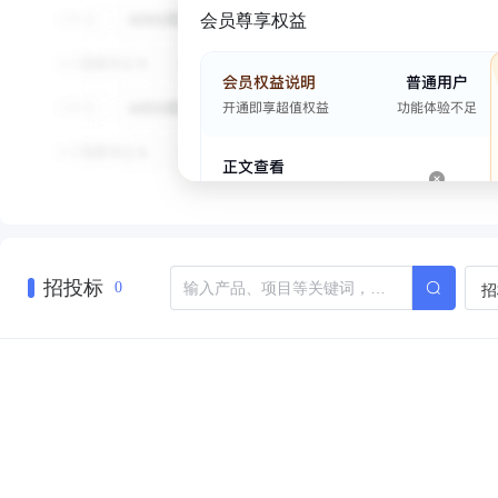
会员尊享权益
招投标
招
0