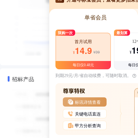
单省会员
限购一次
最划算
1
首月试用
1
14.9
¥39
¥
¥
每日仅0.48元
每日仅
到期29元/月/省自动续费，可随时取消。
招标产品
标讯详情查看
关键电话直连
甲方分析查询