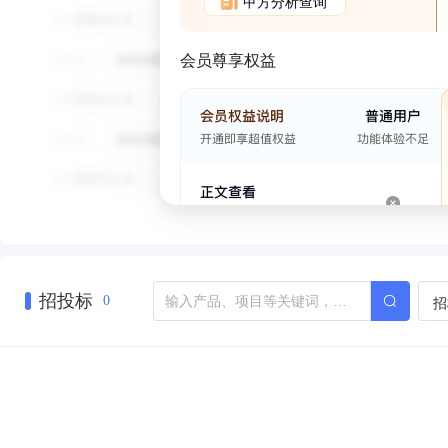
甲方分析查询
会员尊享权益
招投标
招
0