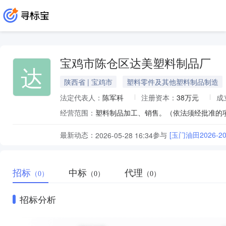
宝鸡市陈仓区达美塑料制品厂
达
陕西省 | 宝鸡市
塑料零件及其他塑料制品制造
法定代表人：
陈军科
注册资本：
38万元
成
经营范围：
塑料制品加工、销售。（依法须经批准的
最新动态：
参与
[玉门油田2026-
2026-05-28 16:34
招标
中标
代理
（0）
（0）
（0）
招标分析