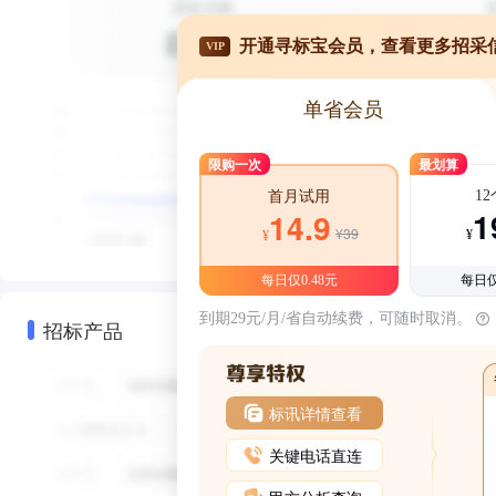
开通寻标宝会员，查看更多招采
VIP
单省会员
限购一次
最划算
1
首月试用
1
14.9
¥39
¥
¥
每日仅0.48元
每日仅
到期29元/月/省自动续费，可随时取消。
招标产品
标讯详情查看
关键电话直连