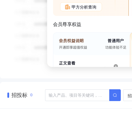
甲方分析查询
会员尊享权益
招投标
招
0