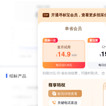
开通寻标宝会员，查看更多招采
VIP
单省会员
限购一次
最划算
1
首月试用
1
14.9
¥39
¥
¥
每日仅0.48元
每日仅
到期29元/月/省自动续费，可随时取消。
招标产品
标讯详情查看
关键电话直连