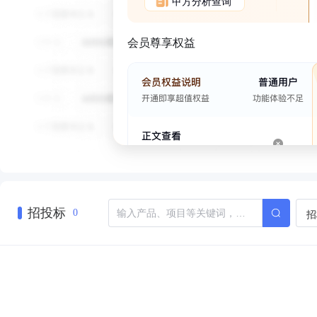
甲方分析查询
会员尊享权益
招投标
招
0