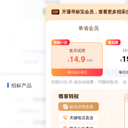
开通寻标宝会员，查看更多招采
VIP
单省会员
限购一次
最划算
1
首月试用
1
14.9
¥39
¥
¥
每日仅0.48元
每日仅
到期29元/月/省自动续费，可随时取消。
招标产品
标讯详情查看
关键电话直连