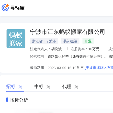
宁波市江东蚂蚁搬家有限公司
蚂蚁
搬家
浙江省 | 宁波市
装卸搬运
开业
法定代表人：
胡晓波
注册资本：
10万元
成
经营范围：
道路货运经营（凭有效许可证经营）。 
最新动态：
参与
[宁波市海曙区石
2026-03-09 16:12
招标
中标
代理
（0）
（0）
（0）
招标分析