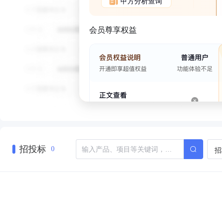
甲方分析查询
会员尊享权益
招投标
招
0