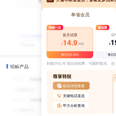
单省会员
限购一次
最划算
1
首月试用
1
14.9
¥39
¥
¥
每日仅0.48元
每日仅
到期29元/月/省自动续费，可随时取消。
招标产品
标讯详情查看
关键电话直连
甲方分析查询