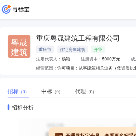
重庆粤晟建筑工程有限公司
粤晟
建筑
重庆市
住宅房屋建筑
开业
法定代表人：
杨颖
注册资本：
5000万元
成
经营范围：
招标
中标
代理
（0）
（0）
（0）
招标分析
开通寻标宝会员，查看更多招采
VIP