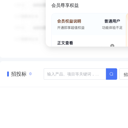
会员尊享权益
招投标
招
0