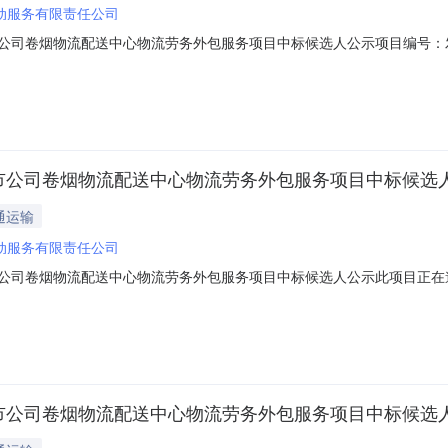
动服务有限责任公司
张家口市公司卷烟物流配送中心物流劳务外包服务项目中标候选人公示项目编号：发布
招标工作回顾发布公告时间、其他角色类型及报名情况2018年1月5日至
购买了招标文件。二、开标、评标过程1、开标截止到2018年1月25日
司张家口市公司卷烟物流配送中心物流劳务外包服务项目中标候选
通运输
动服务有限责任公司
司张家口市公司卷烟物流配送中心物流劳务外包服务项目中标候选人公示此项
至2018年1月11日在河北省招标投标公共服务平台上发布招标公告。在报
日下午2时00分，共有3家投标单位递交了投标文件。名单如下：张北县劳
司张家口市公司卷烟物流配送中心物流劳务外包服务项目中标候选