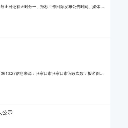
离报名截止日还有天时分一、招标工作回顾发布公告时间、媒体及
位报名并购买了招标文件。二、开标、评标过程1、开标截止到
信人力资源开发服务中心张北县实意人力资源开发服务中心河北
01-2613:27信息来源：张家口市张家口市阅读次数：报名倒计
日在河北省招标投标综合网上发布招标公告。在报名截止时间
投标单位递交了投标文件。名单如下：张北县劳动服务有
人公示