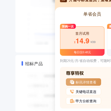
单省会员
限购一次
首月试用
14.9
¥39
¥
每日仅0.48元
到期29元/月/省自动续费，可随
招标产品
标讯详情查看
关键电话直连
甲方分析查询