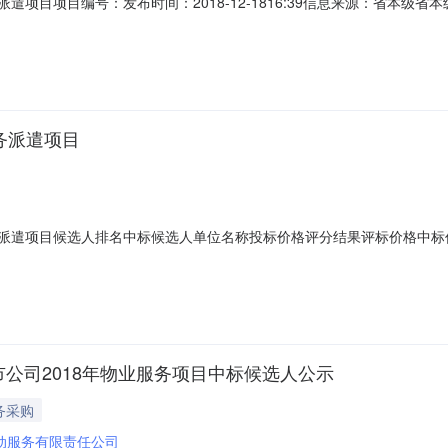
务派遣项目项目编号：发布时间：2018-12-1816:39信息来源：省
项目候选人排名中标候选人单位名称投标价格评分结果评标价格中标价格工期
4090000元人民币按照中标后与甲方签订的合同交付---2石家庄诺亚通信服务有限
劳务派遣项目
年劳务派遣项目候选人排名中标候选人单位名称投标价格评分结果评标价格中
0元人民币4090000元人民币按照中标后与甲方签订的合同交付---2石家庄诺亚通信服
签订的合同交付---3张北县劳动服务有限责任公司4080000元人民币67.714
家口市公司2018年物业服务项目中标候选人公示
务采购
动服务有限责任公司