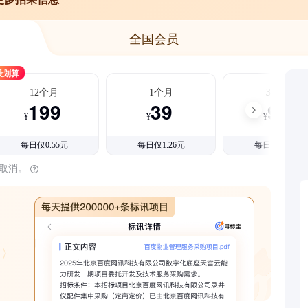
全国会员
最划算
12个月
1个月
3个月
199
39
99
¥
¥
¥
每日仅0.55元
每日仅1.26元
每日仅1.08元
时取消。