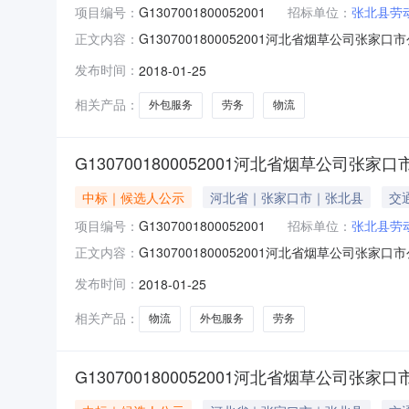
项目编号：
G1307001800052001
招标单位：
张北县劳
G1307001800052001河北省烟草公司
正文内容：
阅读次数：报名倒计时天小时分钟报名已结束一、
发布时间：
2018-01-25
标公告。在报名截止时间前，共有3家单位报名并
相关产品：
外包服务
劳务
物流
G1307001800052001河北省烟草公
中标｜候选人公示
河北省｜张家口市｜张北县
交
项目编号：
G1307001800052001
招标单位：
张北县劳
G1307001800052001河北省烟草公
正文内容：
布公告时间、媒体及报名情况2018年1月5日
发布时间：
2018-01-25
标、评标过程1、开标截止到2018年1月25
意人力资源开
相关产品：
物流
外包服务
劳务
G1307001800052001河北省烟草公