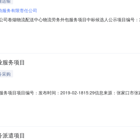
通运输
动服务有限责任公司
张家口市公司卷烟物流配送中心物流劳务外包服务项目中标候选人公示项目编号：发布
招标工作回顾发布公告时间、其他角色类型及报名情况2018年1月5日至
购买了招标文件。二、开标、评标过程1、开标截止到2018年1月25日
物业服务项目
务采购
业服务项目项目编号：发布时间：2019-02-1815:29信息来源：张
标方案核准(备案)文号：-所属行业：制造业/烟草制品业所属地区：张家
位名称投标价格评分结果评标价格中标价格工期负责人姓名职业资格证书编号1
劳务派遣项目