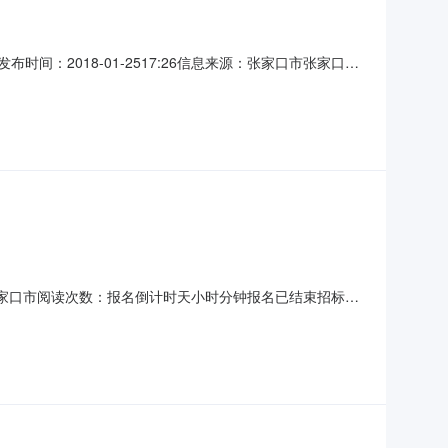
时间：2018-01-2517:26信息来源：张家口市张家口市
2018年1月11日在河北省招标投标公共服务平台上发布招
下午2时00分，共有3家投标单位递交了投标文件。名单如
家口市张家口市阅读次数：报名倒计时天小时分钟报名已结束招标方
口市-桥东区公示内容河北省烟草公司张家口市公司2019-
张家口宣化立达物业服务有限公司14512416元人民币8