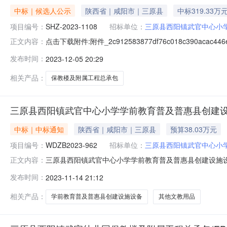
中标｜候选人公示
陕西省｜咸阳市｜三原县
中标319.33万
项目编号：
SHZ-2023-1108
招标单位：
三原县西阳镇武官中心小
点击下载附件:附件_2c912583877df76c018c390
正文内容：
束时间：2023年12月08日一、评标情况标段（包）[0
发布时间：
2023-12-05 20:29
程有限公司（含联合体：中述设计集团有限公司），投标报
相关产品：
保教楼及附属工程总承包
三原县西阳镇武官中心小学学前教育普及普惠县创建设
中标｜中标通知
陕西省｜咸阳市｜三原县
预算38.03万元
项目编号：
WDZB2023-962
招标单位：
三原县西阳镇武官中心小
三原县西阳镇武官中心小学学前教育普及普惠县创建设施设备
正文内容：
项目三、采购结果合同包1(三原县西阳镇武官中心小学学
发布时间：
2023-11-14 21:12
市高新区锦业一路10号中投国际A座1305室378,30
科技有限公司
相关产品：
学前教育普及普惠县创建设施设备
其他文教用品