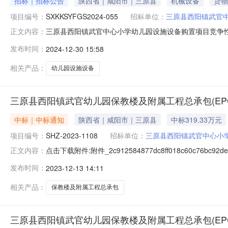
招标｜招标公告
陕西省｜咸阳市｜三原县
机械设备
货物
项目编号：
SXKKSYFGS2024-055
招标单位：
三原县西阳镇武官
三原县西阳镇武官中心小学幼儿园设施设备购置项目竞争
正文内容：
事处冶金大道和平村华阳物流斜对面会议室获取采购文件，并于2
发布时间：
2024-12-30 15:58
目名称：三原县西阳镇武官中心小学幼儿园设施设备购置项
1(三原县西阳
相关产品：
幼儿园设施设备
三原县西阳镇武官幼儿园保教楼及附属工程总承包(EP
中标｜中标通知
陕西省｜咸阳市｜三原县
中标319.33万元
项目编号：
SHZ-2023-1108
招标单位：
三原县西阳镇武官中心小
点击下载附件:附件_2c912584877dc8ff018c60c
正文内容：
息标段（包）[001]三原县西阳镇武官幼儿园保教楼及附属工程
发布时间：
2023-12-13 14:11
元二、其他：三、监督部门本招标项目的监督部门为三原
相关产品：
保教楼及附属工程总承包
三原县西阳镇武官幼儿园保教楼及附属工程总承包(EP