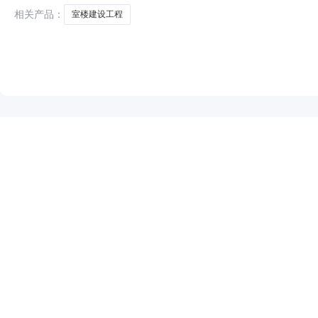
级
相关产品：
室楼建设工程
NEW
HOT
5折起
暂时没有搜索结果…