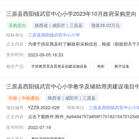
三原县西阳镇武官中心小学2023年10月政府采购意向
采购意向
陕西省｜咸阳市｜三原县
预算38.03万元
招标单位：
三原县西阳镇武官中心小学
为便于供应商及时了解政府采购信息，根据《财政部关于开展政
正文内容：
开如下：序号采购项目名称采购需求概况预算金额(万元)
发布时间：
2023-09-05 16:33
具、一体机、图书、户外大型玩具、音体室、美工室、科发
求。38.032023年1
相关产品：
学前教育普及普惠县创建设施设备
角柜
教学设备
三原县西阳镇武官中心小学教学及辅助用房建设项目
中标｜中标通知
陕西省｜咸阳市｜三原县
项目编号：
YZZB-2022-028
招标单位：
三原县西阳镇武官中心小
点击下载附件:附件_8a9494757a859f170182154701234
正文内容：
https:\/\/bulletin.cebpubservice.com\/res
发布时间：
2022-07-19
标人信息：标段（包）[001]三原县西阳镇武官中心小学
相关产品：
教学及辅助用房建设