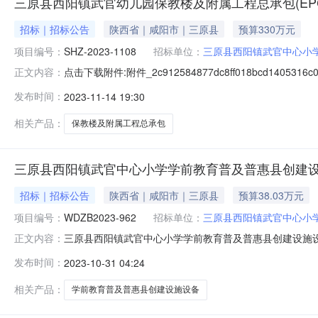
三原县西阳镇武官幼儿园保教楼及附属工程总承包(EP
招标｜招标公告
陕西省｜咸阳市｜三原县
预算330万元
项目编号：
SHZ-2023-1108
招标单位：
三原县西阳镇武官中心小
点击下载附件:附件_2c912584877dc8ff018bcd1
正文内容：
陕西省，咸阳市，三原县、招标条件本三原县西阳镇武官幼
发布时间：
2023-11-14 19:30
原县西阳镇武官中心小学。本项目已具备招标条件，现招标
相关产品：
保教楼及附属工程总承包
三原县西阳镇武官中心小学学前教育普及普惠县创建
招标｜招标公告
陕西省｜咸阳市｜三原县
预算38.03万元
项目编号：
WDZB2023-962
招标单位：
三原县西阳镇武官中心小
三原县西阳镇武官中心小学学前教育普及普惠县创建设施
正文内容：
西段21号华融*际商*大厦A座15层B区获取采购文件，并于
发布时间：
2023-10-31 04:24
教育普及普惠县创建设施设备采购项目采购方式：竞争性磋商
合同包
相关产品：
学前教育普及普惠县创建设施设备