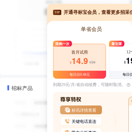
开通寻标宝会员，查看更多招采
VIP
单省会员
限购一次
最划算
1
首月试用
1
14.9
¥39
¥
¥
每日仅0.48元
每日仅
到期29元/月/省自动续费，可随时取消。
招标产品
标讯详情查看
关键电话直连