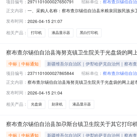
项目编号：
2971101000027650791
招标单位：
察布查尔锡伯自治
一、采购人名称：察布查尔锡伯自治县米粮泉回族民族乡
正文内容：
生院网上超市项目四、采购项目编号：297110100002765
发布时间：
2026-04-15 21:07
P2206W其它打印机奔图/PantumP2206W台2.0065013
相关产品：
打印机
液晶显示器
黑白打印机
察布查尔锡伯自治县海努克镇卫生院关于光盘袋的网
中标｜中标通知
新疆维吾尔自治区｜伊犁哈萨克自治州｜察布查
项目编号：
2371101000027865844
招标单位：
察布查尔锡伯自治
察布查尔锡伯自治县海努克镇卫生院关于光盘袋的网上超市采购
正文内容：
尔锡伯自治县海努克镇卫生院关于光盘袋的网上超市采购项目采购
发布时间：
2026-04-15 21:04
项目所在行政区划编码:654022项目所在行政区划名称
相关产品：
光盘袋
刻录机
液晶显示器
察布查尔锡伯自治县加尕斯台镇卫生院关于其它打印
中标｜中标通知
新疆维吾尔自治区｜伊犁哈萨克自治州｜察布查