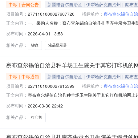
中标｜合同公告
新疆维吾尔自治区｜伊犁哈萨克自治州｜察布查
项目编号：
2771101000027607720
招标单位：
察布查尔锡伯自治
一、采购人名称：察布查尔锡伯自治县扎库齐牛录乡卫生
正文内容：
超市项目四、采购项目编号：2771101000027607720
发布时间：
2026-04-01 13:58
1000键盘双飞燕/A4TECHWKM-1000件9.00655852A
相关产品：
键盘
液晶显示器
察布查尔锡伯自治县种羊场卫生院关于其它打印机的
中标｜中标通知
新疆维吾尔自治区｜伊犁哈萨克自治州｜察布查
项目编号：
2271101000027615399
招标单位：
察布查尔锡伯自治
察布查尔锡伯自治县种羊场卫生院关于其它打印机的网上超市采
正文内容：
查尔锡伯自治县种羊场卫生院关于其它打印机的网上超市采购项目采
发布时间：
2026-03-30 22:42
划金额（元）:项目所在行政区划编码:654022项目所
相关产品：
打印机
察布查尔锡伯自治县扎库齐牛录乡卫生院关于键盘的