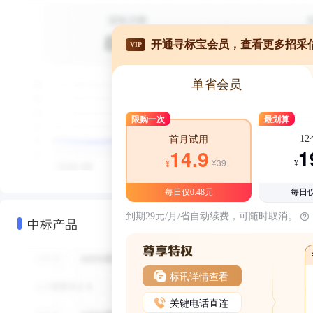
开通寻标宝会员，查看更多招采
VIP
单省会员
限购一次
最划算
1
首月试用
1
14.9
¥39
¥
¥
每日仅0.48元
每日仅
到期29元/月/省自动续费，可随时取消。
中标产品
标讯详情查看
关键电话直连