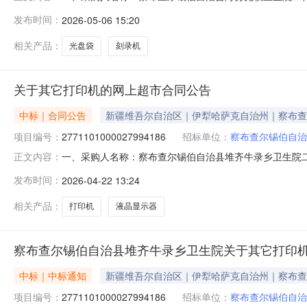
四、采购项目编号：2371101000027865844五、合同编
发布时间：
2026-05-06 15:20
力/deli3725-CD-R盒1.0090902得力3724光盘得力/deli3
相关产品：
光盘袋
刻录机
关于其它打印机的网上超市合同公告
中标｜合同公告
新疆维吾尔自治区｜伊犁哈萨克自治州｜察布查
项目编号：
2771101000027994186
招标单位：
察布查尔锡伯自治
一、采购人名称：察布查尔锡伯自治县堆齐牛录乡卫生院
正文内容：
项目四、采购项目编号：2771101000027994186五、
发布时间：
2026-04-22 13:24
机奔图/PantumP2206W台2.0065013002AOC24E1
相关产品：
打印机
液晶显示器
察布查尔锡伯自治县堆齐牛录乡卫生院关于其它打印
中标｜中标通知
新疆维吾尔自治区｜伊犁哈萨克自治州｜察布查
项目编号：
2771101000027994186
招标单位：
察布查尔锡伯自治