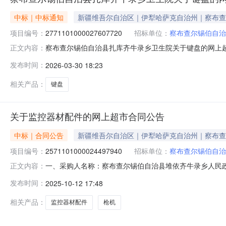
中标｜中标通知
新疆维吾尔自治区｜伊犁哈萨克自治州｜察布查
项目编号：
2771101000027607720
招标单位：
察布查尔锡伯自治
察布查尔锡伯自治县扎库齐牛录乡卫生院关于键盘的网上超市采
正文内容：
查尔锡伯自治县扎库齐牛录乡卫生院关于键盘的网上超市采购项目采
发布时间：
2026-03-30 18:23
金额（元）:项目所在行政区划编码:654022项目所在
相关产品：
键盘
关于监控器材配件的网上超市合同公告
中标｜合同公告
新疆维吾尔自治区｜伊犁哈萨克自治州｜察布查
项目编号：
2571101000024497940
招标单位：
察布查尔锡伯自治
一、采购人名称：察布查尔锡伯自治县堆依齐牛录乡人民
正文内容：
网上超市项目四、采购项目编号：25711010000244979
发布时间：
2025-10-12 17:48
材配件胜为LCO-5305卷4.0068027202枪机大华/Dahua
相关产品：
监控器材配件
枪机