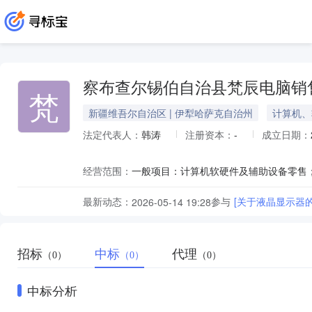
察布查尔锡伯自治县梵辰电脑销
梵
新疆维吾尔自治区 | 伊犁哈萨克自治州
计算机、
法定代表人：
韩涛
注册资本：
-
成立日期：
经营范围：
最新动态：
参与
[关于液晶显示器
2026-05-14 19:28
招标
中标
代理
（0）
（0）
（0）
中标分析