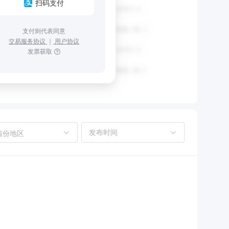
扫码支付
支付则代表同意
交易服务协议
｜
用户协议
发票获取
省份地区