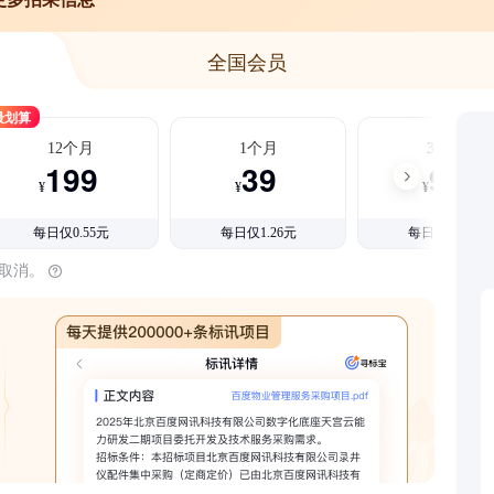
全国会员
最划算
12个月
1个月
3个月
199
39
99
¥
¥
¥
每日仅0.55元
每日仅1.26元
每日仅1.08元
时取消。