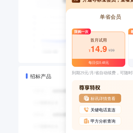
单省会员
限购一次
首月试用
14.9
¥39
¥
每日仅0.48元
到期29元/月/省自动续费，可随
招标产品
标讯详情查看
关键电话直连
甲方分析查询