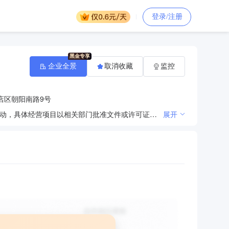
登录/注册
企业全景
取消收藏
监控
店区朝阳南路9号
许可项目：危险化学品经营；劳务派遣服务。（依法须经批准的项目，经相关部门批准后方可开展经营活动，具体经营项目以相关部门批准文件或许可证件为准）一般项目：化工产品销售（不含许可类化工产品）；机械设备租赁；物业管理；餐饮管理；安全咨询服务；生产性废旧金属回收；再生资源回收（除生产性废旧金属）；小微型客车租赁经营服务；货物进出口。（除依法须经批准的项目外，凭营业执照依法自主开展经营活动）
展开