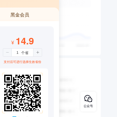
黑金会员
14.9
¥
支付后可进行选择生效省份
公众号