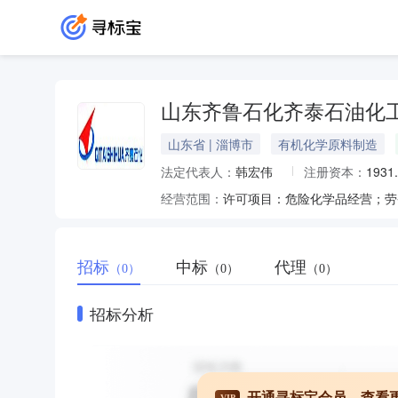
山东齐鲁石化齐泰石油化
山东省 | 淄博市
有机化学原料制造
法定代表人：
韩宏伟
注册资本：
1931
经营范围：
招标
中标
代理
（0）
（0）
（0）
招标分析
开通寻标宝会员，查看
VIP