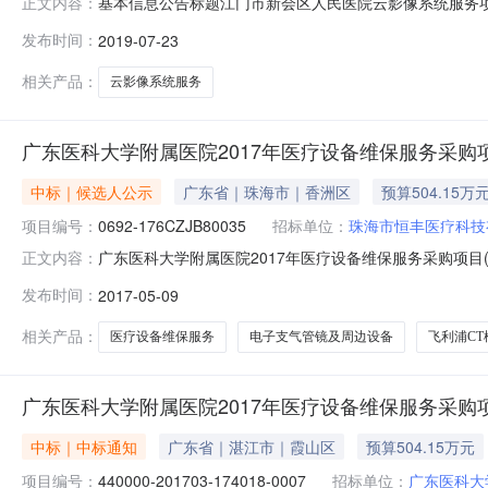
基本信息公告标题江门市新会区人民医院云影像系统服务项目中标结
正文内容：
币公共服务平台标识码124407000718835921上送时间
发布时间：
2019-07-23
代码91440705562575228A中标（成交）供应
相关产品：
云影像系统服务
广东医科大学附属医院2017年医疗设备维保服务采购项
中标｜候选人公示
广东省｜珠海市｜香洲区
预算504.15万
项目编号：
0692-176CZJB80035
招标单位：
珠海市恒丰医疗科技
广东医科大学附属医院2017年医疗设备维保服务采购项目(
正文内容：
标机构：广东省机电设备招标中心招标地区：广东省招标产品
发布时间：
2017-05-09
机断层摄影设备（CT）;广东医科大学附属医院2017年医
相关产品：
医疗设备维保服务
电子支气管镜及周边设备
飞利浦C
广东医科大学附属医院2017年医疗设备维保服务采购项
中标｜中标通知
广东省｜湛江市｜霞山区
预算504.15万元
项目编号：
440000-201703-174018-0007
招标单位：
广东医科大