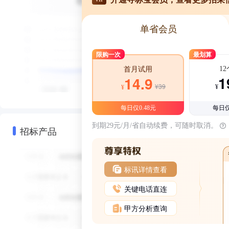
单省会员
限购一次
最划算
1
首月试用
1
14.9
¥39
¥
¥
每日仅0.48元
每日仅
到期29元/月/省自动续费，可随时取消。
招标产品
标讯详情查看
关键电话直连
甲方分析查询