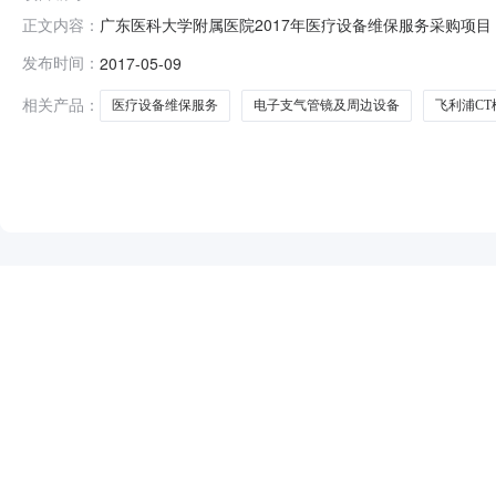
广东医科大学附属医院2017年医疗设备维保服务采购项
正文内容：
时间2017年05月09日16:35本项目招标公告日期
发布时间：
2017-05-09
文项目联系电话详见公告正文采购单位广东医科大学附属
址详见公告正文代理机构联系方式
相关产品：
医疗设备维保服务
电子支气管镜及周边设备
飞利浦C
NEW
HOT
5折起