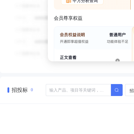
甲方分析查询
会员尊享权益
招投标
招
0