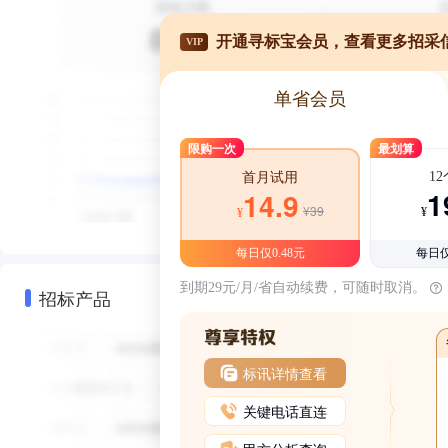
开通寻标宝会员，查看更多招采
VIP
单省会员
限购一次
最划算
1
首月试用
1
14.9
¥39
¥
¥
每日仅0.48元
每日仅
到期29元/月/省自动续费，可随时取消。
招标产品
标讯详情查看
关键电话直连