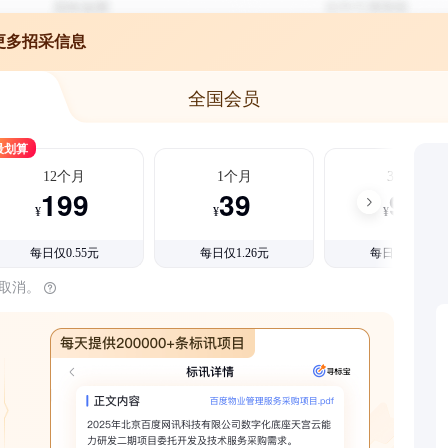
更多招采信息
全国会员
最划算
12个月
1个月
3个月
199
39
99
¥
¥
¥
每日仅0.55元
每日仅1.26元
每日仅1.08元
时取消。