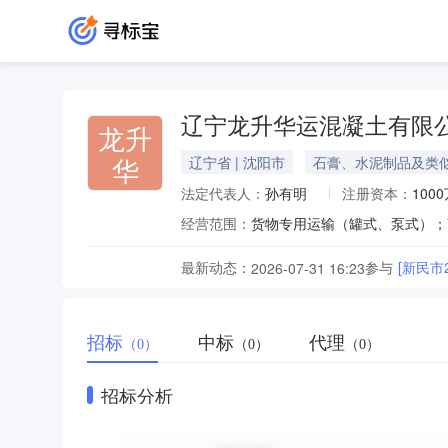
辽宁龙升华运混凝土有限
龙升
华
辽宁省 | 沈阳市
石膏、水泥制品及类
法定代表人：
孙有明
注册资本：
100
经营范围：
货物专用运输（罐式、泵式）；
最新动态：
参与
[新民市
2026-07-31 16:23
招标
中标
代理
（0）
（0）
（0）
招标分析