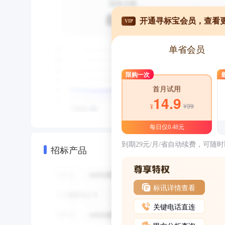
开通寻标宝会员，查看
VIP
单省会员
限购一次
首月试用
14.9
¥39
¥
每日仅0.48元
到期29元/月/省自动续费，可随
招标产品
标讯详情查看
关键电话直连