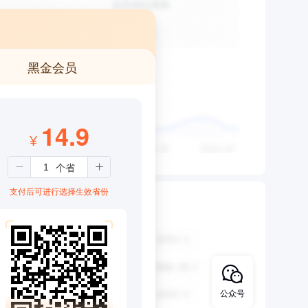
黑金会员
14.9
¥
支付后可进行选择生效省份
公众号