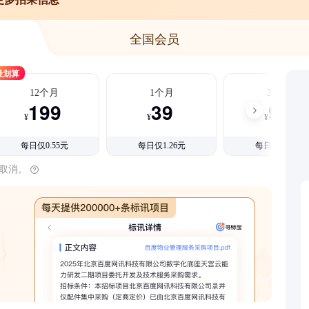
全国会员
最划算
12个月
1个月
3个月
199
39
99
¥
¥
¥
每日仅0.55元
每日仅1.26元
每日仅1.08元
时取消。