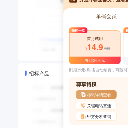
单省会员
限购一次
首月试用
14.9
¥39
¥
每日仅0.48元
到期29元/月/省自动续费，可随
招标产品
标讯详情查看
关键电话直连
甲方分析查询