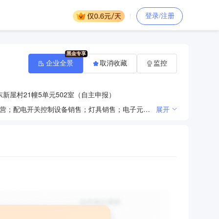
登录/注册
企业全景
取消收藏
监控
新屋村21幢5单元502室（自主申报）
一般项目：电气机械设备销售；电子元器件与机电组件设备销售；发电机及发电机组销售；电线、电缆经营；配电开关控制设备销售；灯具销售；电子元器件零售；电子元器件批发；机械设备销售；办公设备销售；家用电器销售；电子产品销售；摄影扩印服务；照相器材及望远镜零售；通讯设备销售；环境保护专用设备销售；五金产品批发；仪器仪表销售；工艺美术品及收藏品批发（象牙及其制品除外）；汽车零配件批发；建筑材料销售；金属材料销售；轻质建筑材料销售；照明器具销售；建筑装饰材料销售(除依法须经批准的项目外，凭营业执照依法自主开展经营活动)。
展开