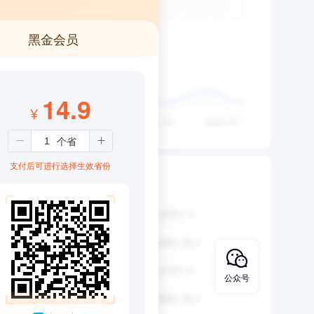
黑金会员
14.9
¥
支付后可进行选择生效省份
公众号