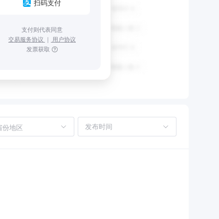
扫码支付
支付则代表同意
交易服务协议
｜
用户协议
发票获取
省份地区