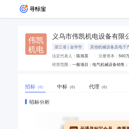
义乌市伟凯机电设备有限
伟凯
机电
浙江省 | 金华市
其他机械设备及电子
法定代表人：
陈旭英
注册资本：
500
经营范围：
招标
中标
代理
（0）
（0）
（0）
招标分析
开通寻标宝会员，查看
VIP