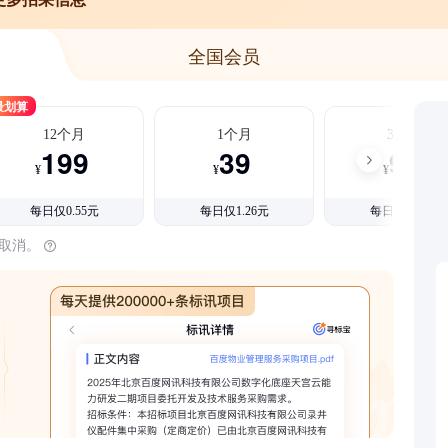
全国会员
最划算
12个月
1个月
3个月
199
39
99
¥
¥
¥
每日仅0.55元
每日仅1.26元
每日仅1.08元
时取消。