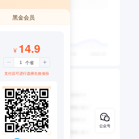
黑金会员
14.9
¥
支付后可进行选择生效省份
公众号