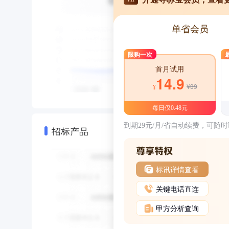
单省会员
限购一次
首月试用
14.9
¥39
¥
每日仅0.48元
到期29元/月/省自动续费，可随
招标产品
标讯详情查看
关键电话直连
甲方分析查询