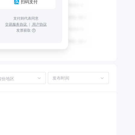
扫码支付
支付则代表同意
交易服务协议
｜
用户协议
发票获取
省份地区