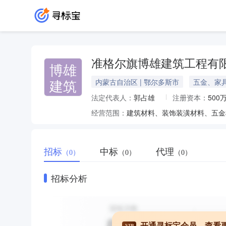
准格尔旗博雄建筑工程有
博雄
建筑
内蒙古自治区 | 鄂尔多斯市
五金、家
法定代表人：
郭占雄
注册资本：
500
经营范围：
招标
中标
代理
（0）
（0）
（0）
招标分析
开通寻标宝会员，查看
VIP