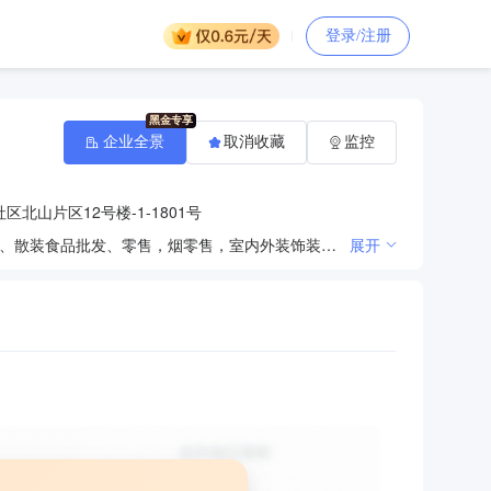
登录/注册
企业全景
取消收藏
监控
北山片区12号楼-1-1801号
建筑材料、装饰装潢材料、五金机电、土产日杂、日用百货、酒类、副食、饮料、农副产品、预包装食品、散装食品批发、零售，烟零售，室内外装饰装潢，园林绿化，土石方工程施工，钢结构、市政、环境、消防、安防、水防、建筑工程施工，清洁服务，门窗加工，水电、监控系统安装，机电维修，户外广告制作、安装，代理、设计、制作、发布国内各类广告，电脑图文设计、制作，美术设计、制作，包装装潢设计，平面设计；企业营销、形象策划，商品展览展示服务，演出、礼仪、婚庆策划，文化艺术交流策划，大型会议策划，办公用品、文化用品、劳保用品、电脑耗材、计算机、软件及辅助设备、通讯设备、电子元器件、工艺品、电子产品、机械设备批发零售，电子设备、舞台设备租赁，LED显示屏出租、销售、维修，防水防腐保温工程施工，办公服务，机电设备安装，给排水工程施工，公路工程施工；管道维修、疏通及清运；水电安装服务；物业管理；垃圾清运及处理服务。
展开