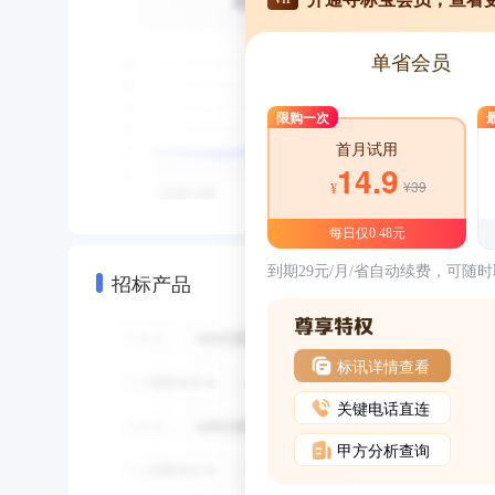
单省会员
限购一次
首月试用
14.9
¥39
¥
每日仅0.48元
到期29元/月/省自动续费，可随
招标产品
标讯详情查看
关键电话直连
甲方分析查询