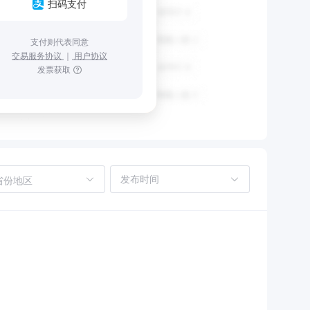
扫码支付
支付则代表同意
交易服务协议
｜
用户协议
发票获取
省份地区