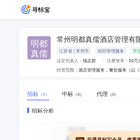
常州明都真儒酒店管理有
明都
真儒
江苏省 | 常州市
组织管理服务
开
法定代表人：
钱志群
注册资本：
50万
经营范围：
招标
中标
代理
（0）
（0）
（0）
招标分析
开通寻标宝会员，查看
VIP