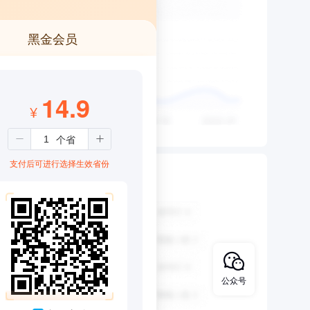
黑金会员
14.9
¥
支付后可进行选择生效省份
公众号