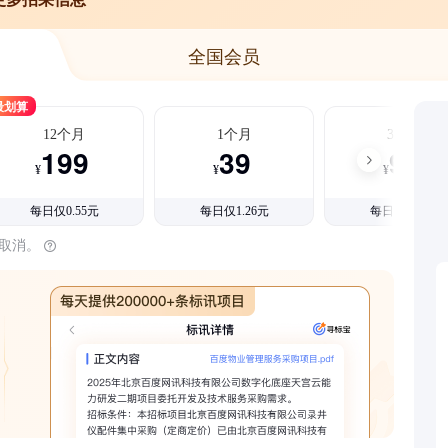
全国会员
最划算
12个月
1个月
3个月
199
39
99
¥
¥
¥
每日仅0.55元
每日仅1.26元
每日仅1.08元
时取消。