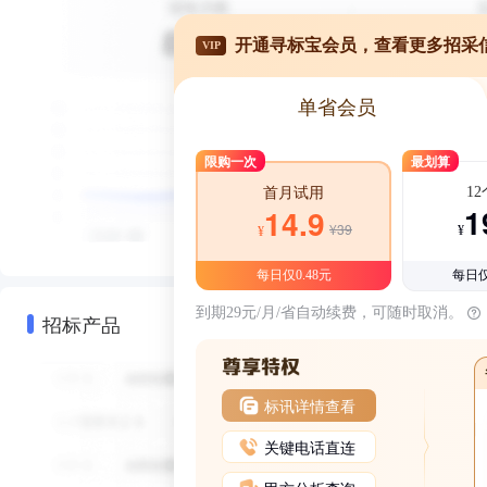
开通寻标宝会员，查看更多招采
VIP
单省会员
限购一次
最划算
1
首月试用
1
14.9
¥39
¥
¥
每日仅0.48元
每日仅
到期29元/月/省自动续费，可随时取消。
招标产品
标讯详情查看
关键电话直连