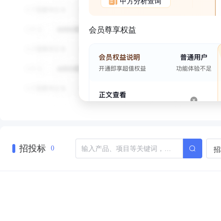
甲方分析查询
会员尊享权益
招投标
招
0