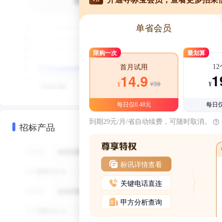
单省会员
限购一次
最划算
1
首月试用
1
14.9
¥39
¥
¥
每日仅0.48元
每日仅
到期29元/月/省自动续费，可随时取消。
招标产品
标讯详情查看
关键电话直连
甲方分析查询