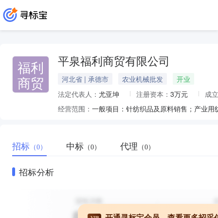
平泉福利商贸有限公司
福利
商贸
河北省 | 承德市
农业机械批发
开业
法定代表人：
尤亚坤
注册资本：
3万元
成
经营范围：
招标
中标
代理
（0）
（0）
（0）
招标分析
开通寻标宝会员，查看更多招采
VIP