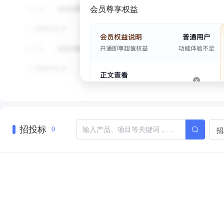
会员尊享权益
招投标
招
0