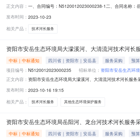
一、合同编号：N5120012023000238-1二、合同
正文内容：
采购项目五、合同主体采购人（甲方）：资阳市安岳生态环境
发布时间：
2023-10-23
都）有限公司地址：工业东区幸福路538号1栋101室联系
相关产品：
技术河长服务
资阳市安岳生态环境局大濛溪河、大清流河技术河长服
中标｜中标通知
四川省｜资阳市｜安岳县
服务采购
预算
项目编号：
N5120012023000235
招标单位：
资阳市安岳生态环境
资阳市安岳生态环境局大濛溪河、大清流河技术河长服务采购
正文内容：
购项目三、采购结果合同包1:供应商名称供应商地址中标（成
发布时间：
2023-10-16 19:15
四、主要标的信息合同包1:服务类（信达锦华生态环境科
溪河
相关产品：
技术河长服务
其他生态环境保护服务
资阳市安岳生态环境局岳阳河、龙台河技术河长服务采
中标｜中标通知
四川省｜资阳市｜安岳县
服务采购
预算