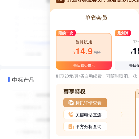
单省会员
限购一次
最划算
1
首月试用
1
14.9
¥39
¥
¥
每日仅0.48元
每日仅
到期29元/月/省自动续费，可随时取消。
中标产品
标讯详情查看
关键电话直连
甲方分析查询