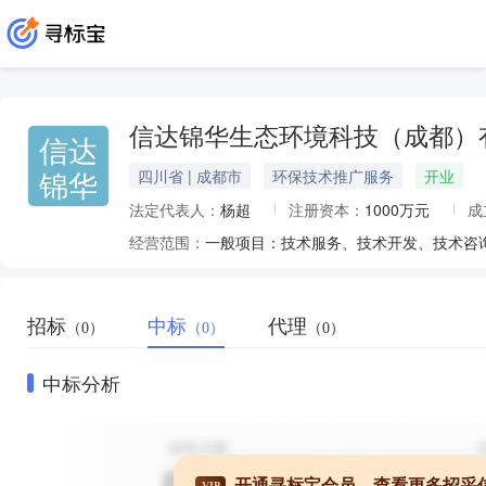
信达锦华生态环境科技（成都）
信达
锦华
四川省 | 成都市
环保技术推广服务
开业
法定代表人：
杨超
注册资本：
1000万元
成
经营范围：
招标
中标
代理
（0）
（0）
（0）
中标分析
开通寻标宝会员，查看更多招采
VIP