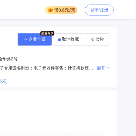
登录/注册
企业全景
取消收藏
监控
金华路2号
一般项目：电子元器件制造；磁性材料生产；磁性材料销售；化工产品销售（不含许可类化工产品）；电子专用设备制造；电子元器件零售；计算机软硬件及辅助设备零售；包装材料及制品销售；技术进出口；货物进出口；道路货物运输站经营；非居住房地产租赁；物业管理；电子专用材料研发（除依法须经批准的项目外，凭营业执照依法自主开展经营活动）。
展开
示]