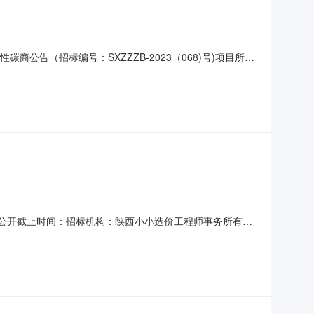
竞争性碳商公告（招标编号：SXZZZB-2023（068)号)项目所在
关批准，项目资金来源为其他资金自有资金180000.00
陕西金山电器有限公司职工集资楼项目结
：国内公开截止时间：招标机构：陕西小小造价工程师事务所有限
进场编号：XJJ2018071建设单位：陕西金山电器有限
陕161151614466中标价：92412120.25元第