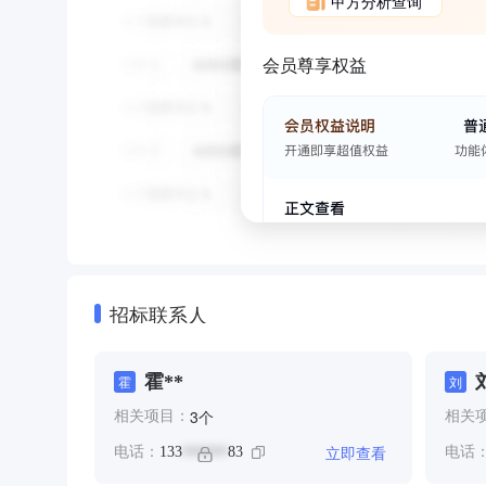
甲方分析查询
会员尊享权益
招标联系人
霍**
霍
刘
个
3
相关项目：
相关
立即查看
电话：
133
83
电话
******