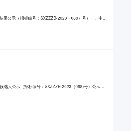
中标结果公示（招标编号：SXZZZB-2023（068）号）一、中标
中标价格：16.0000万元二、其他：公示期1日三、监督部
市秦都区金华路2号联系人：霍主任电话：
中标候选人公示（招标编号：SXZZZB-2023（068)号）公示结
中标候选人基本情况中标候选人第1名：陕西德利信建设工程咨询
；中标候选人第2名：陕西泰