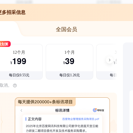
更多招采信息
全国会员
最划算
12个月
1个月
3个月
199
39
99
¥
¥
¥
每日仅0.55元
每日仅1.26元
每日仅1.08元
时取消。