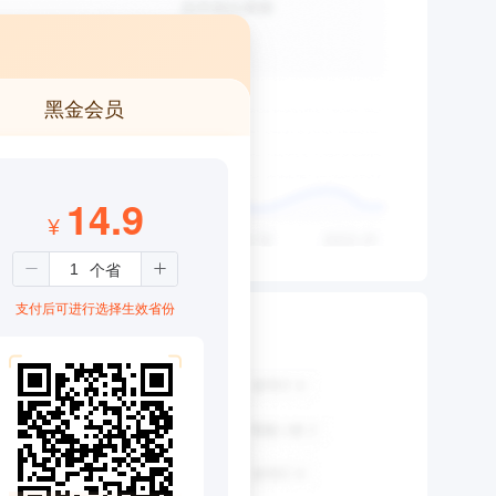
黑金会员
14.9
¥
支付后可进行选择生效省份