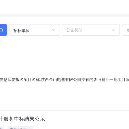
招标单位
要报名项目名称:陕西金山电器有限公司持有的废旧资产一批项目编号:GG02
个工作日为一个周期延长，直至征集到两个以上意向受让方。信息披露起始日期:
陈伟029-68296587交易方式:挂牌期满后;如征集到一家意向受让方，延长挂牌
计服务中标结果公示