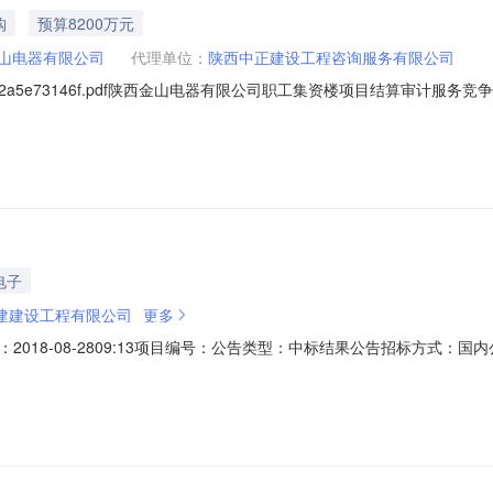
购
预算8200万元
山电器有限公司
代理单位：
陕西中正建设工程咨询服务有限公司
18b122a5e73146f.pdf陕西金山电器有限公司职工集资楼项目结算审计服务
西金山电器有限公司职工集资楼项目结算审计服务已由项目审批/核准/备案机
具备招标条件，现招标方式为其它方式。二、项目概况和招标范围规模：
电子
建建设工程有限公司
更多
018-08-2809:13项目编号：公告类型：中标结果公告招标方式
;其它家用电器类;中标公示工程项目：陕西金山电器有限公司经济适用房项目
司项目经理：谢建海项目经理证书：建筑工程一级注册建造师项目经理证书编号：