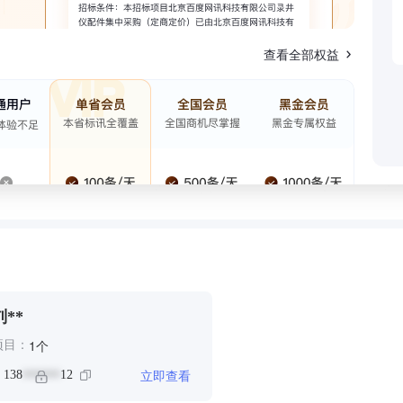
查看全部权益
刘**
个
1
项目：
立即查看
：
138
12
******