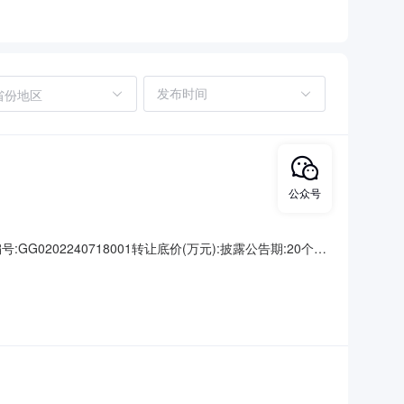
省份地区
公众号
02240718001转让底价(万元):披露公告期:20个工
2024-07-2209:00:00.0信息披露结束日
;如征集到两家意向受让方，网络