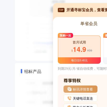
开通寻标宝会员，查看
VIP
单省会员
限购一次
首月试用
14.9
¥39
¥
每日仅0.48元
到期29元/月/省自动续费，可随
招标产品
标讯详情查看
关键电话直连