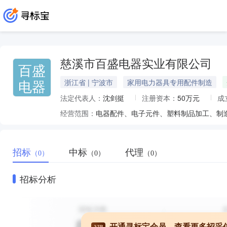
慈溪市百盛电器实业有限公司
百盛
电器
浙江省 | 宁波市
家用电力器具专用配件制造
法定代表人：
沈剑挺
注册资本：
50万元
成
经营范围：
电器配件、电子元件、塑料制品加工、制
招标
中标
代理
（0）
（0）
（0）
招标分析
开通寻标宝会员，查看更多招采
VIP