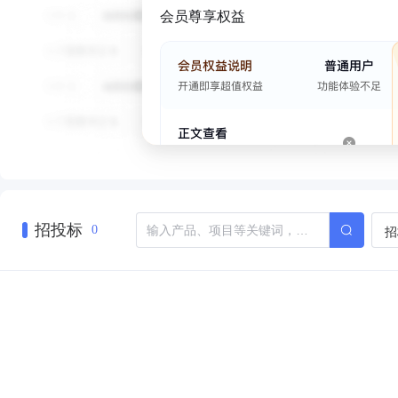
会员尊享权益
招投标
招
0