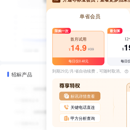
单省会员
限购一次
最划算
1
首月试用
1
14.9
¥39
¥
¥
每日仅0.48元
每日仅
到期29元/月/省自动续费，可随时取消。
招标产品
标讯详情查看
关键电话直连
甲方分析查询