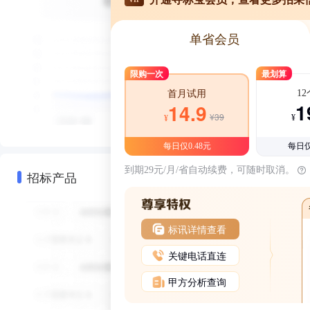
单省会员
限购一次
最划算
1
首月试用
1
14.9
¥39
¥
¥
每日仅0.48元
每日仅
到期29元/月/省自动续费，可随时取消。
招标产品
标讯详情查看
关键电话直连
甲方分析查询