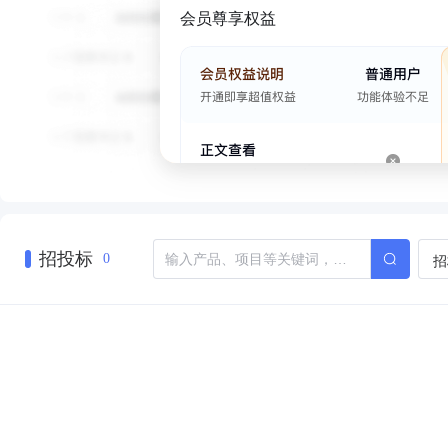
会员尊享权益
招投标
招
0