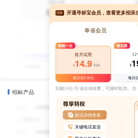
开通寻标宝会员，查看更多招采
VIP
单省会员
限购一次
最划算
1
首月试用
1
14.9
¥39
¥
¥
每日仅0.48元
每日仅
到期29元/月/省自动续费，可随时取消。
招标产品
标讯详情查看
关键电话直连