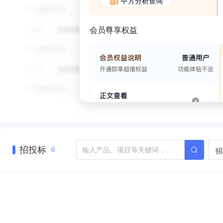
甲方分析查询
会员尊享权益
招投标
招
0