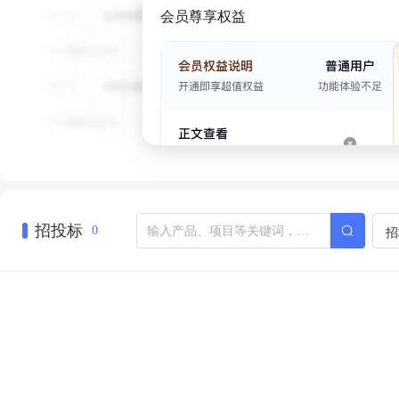
会员尊享权益
招投标
招
0