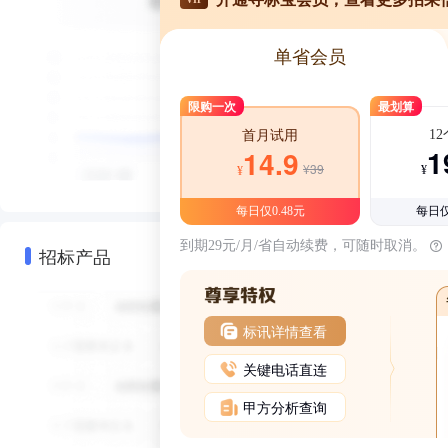
单省会员
限购一次
最划算
1
首月试用
1
14.9
¥39
¥
¥
每日仅0.48元
每日仅
到期29元/月/省自动续费，可随时取消。
招标产品
标讯详情查看
关键电话直连
甲方分析查询