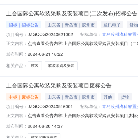
上合国际公寓软装采购及安装项目(二次发布)招标公告
招标｜招标公告
山东省｜青岛市｜胶州市
通讯电子
货物
项目编号：
JZGQCG20240621002
招标单位：
青岛胶州湾科睿置
点击查看公告内容:上合国际公寓软装采购及安装项目（二次发
正文内容：
目所在地区：山东省,青岛市,胶州市一、招标条件本上合国
发布时间：
2024-06-21 16:22
招标人为青岛胶州湾科睿置业有限公司。本项目已具备招
招标项目划分为
相关产品：
软装
软装采购及安装
上合国际公寓软装采购及安装项目废标公告
中标｜废标公告
山东省｜青岛市｜胶州市
其他
货物
项目编号：
JZGQCG20240516001
招标单位：
青岛胶州湾科睿置
点击查看公告内容:上合国际公寓软装采购及安装项目废标公告
正文内容：
三家，本项目作废标处理。二、监督部门本招标项目的监
发布时间：
2024-06-20 14:37
系人：贾工电话：0532-85272537电子邮件：/招标
件：/
相关产品：
软装采购及安装