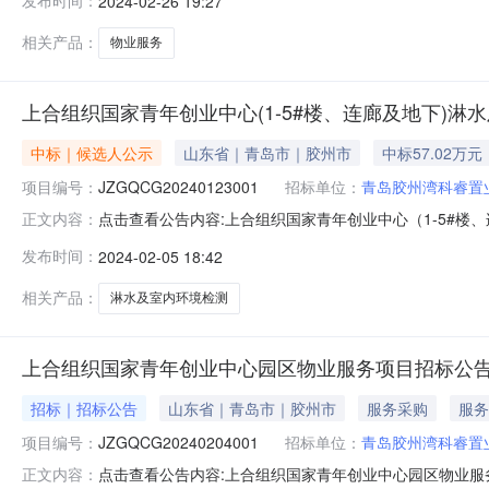
发布时间：
2024-02-26 19:27
中标公示有异议的,于2024年2月27日00时00分至20
相关产品：
物业服务
上合组织国家青年创业中心(1-5#楼、连廊及地下)淋
中标｜候选人公示
山东省｜青岛市｜胶州市
中标57.02万元
项目编号：
JZGQCG20240123001
招标单位：
青岛胶州湾科睿置
点击查看公告内容:上合组织国家青年创业中心（1-5#楼
正文内容：
标公示（招标编号：JZGQCG20240123001）一、
发布时间：
2024-02-05 18:42
测有限公司中标价格：57.020989万元二、其他：投标单位
相关产品：
淋水及室内环境检测
上合组织国家青年创业中心园区物业服务项目招标公
招标｜招标公告
山东省｜青岛市｜胶州市
服务采购
服务
项目编号：
JZGQCG20240204001
招标单位：
青岛胶州湾科睿置
点击查看公告内容:上合组织国家青年创业中心园区物业服务项
正文内容：