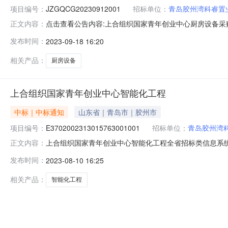
项目编号：
JZGQCG20230912001
招标单位：
青岛胶州湾科睿置
点击查看公告内容:上合组织国家青年创业中心厨房设备采购
正文内容：
购及安装招标公告（招标编号：JZGQCG2023091
发布时间：
2023-09-18 16:20
准/备案机关批准，项目资金来源为自筹资金308.796
规模：/范围
相关产品：
厨房设备
上合组织国家青年创业中心智能化工程
中标｜中标通知
山东省｜青岛市｜胶州市
项目编号：
E3702002313015763001001
招标单位：
青岛胶州湾
上合组织国家青年创业中心智能化工程全省招标类信息系统预中
正文内容：
部标段建设规模：0平方米建设单位：青岛胶州湾科睿置业
发布时间：
2023-08-10 16:25
85272537招标代理单位：山东世元工程管理有限公司联
长江一
相关产品：
智能化工程