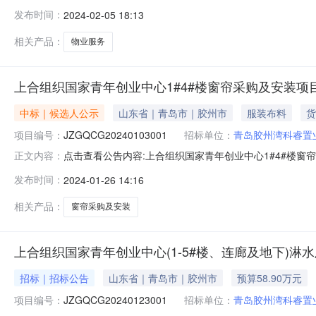
在地区：山东省,青岛市,胶州市一、招标条件本上合组织国
发布时间：
2024-02-05 18:13
胶州湾科睿置业有限公司。本项目已具备招标条件，现招标
国家青年创业
相关产品：
物业服务
上合组织国家青年创业中心1#4#楼窗帘采购及安装项
中标｜候选人公示
山东省｜青岛市｜胶州市
服装布料
货
项目编号：
JZGQCG20240103001
招标单位：
青岛胶州湾科睿置
点击查看公告内容:上合组织国家青年创业中心1#4#楼窗
正文内容：
JZGQCG20240103001）一、中标人信息：标段(包)
发布时间：
2024-01-26 14:16
二、其他：上合组织国家青年创业中心1#4#楼窗帘采购
二、项目名
相关产品：
窗帘采购及安装
上合组织国家青年创业中心(1-5#楼、连廊及地下)淋
招标｜招标公告
山东省｜青岛市｜胶州市
预算58.90万元
项目编号：
JZGQCG20240123001
招标单位：
青岛胶州湾科睿置