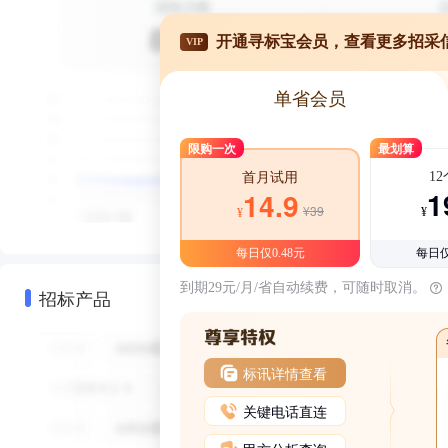
开通寻标宝会员，查看更多招采
VIP
单省会员
限购一次
最划算
1
首月试用
1
14.9
¥39
¥
¥
每日仅0.48元
每日仅
到期29元/月/省自动续费，可随时取消。
招标产品
标讯详情查看
关键电话直连