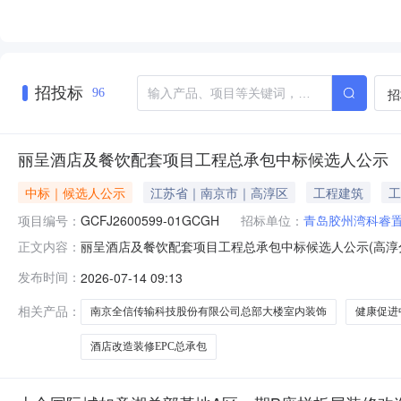
招投标
招
96
丽呈酒店及餐饮配套项目工程总承包中标候选人公示
中标｜候选人公示
江苏省｜南京市｜高淳区
工程建筑
工
项目编号：
GCFJ2600599-01GCGH
招标单位：
青岛胶州湾科睿
丽呈酒店及餐饮配套项目工程总承包中标候选人公示(高淳分中
正文内容：
评估法根据工程招标投标的有关法律、法规、规章和该项
发布时间：
2026-07-14 09:13
选人公示如下：1、中标候选人名单(评定分离)9132010467902821
相关产品：
南京全信传输科技股份有限公司总部大楼室内装饰
健康促进
酒店改造装修EPC总承包