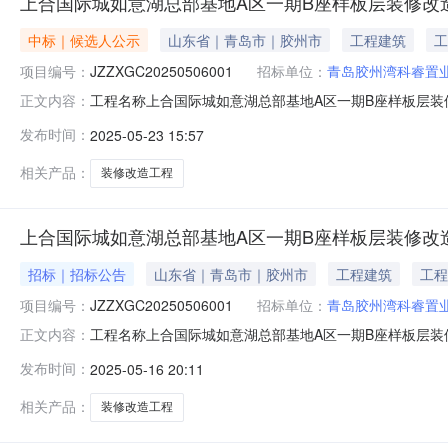
上合国际城如意湖总部基地A区一期B座样板层装修改
中标｜候选人公示
山东省｜青岛市｜胶州市
工程建筑
工
项目编号：
JZZXGC20250506001
招标单位：
青岛胶州湾科睿置
工程名称上合国际城如意湖总部基地A区一期B座样板层装修改
正文内容：
道交叉口预算控制价（元）1845824.1资金来源自筹总投
发布时间：
2025-05-23 15:57
联系电话0532-58571072代理单位山东世元工程管理
相关产品：
装修改造工程
上合国际城如意湖总部基地A区一期B座样板层装修改
招标｜招标公告
山东省｜青岛市｜胶州市
工程建筑
工程
项目编号：
JZZXGC20250506001
招标单位：
青岛胶州湾科睿置
工程名称上合国际城如意湖总部基地A区一期B座样板层装修改造工程
正文内容：
工程地点青岛市胶州市长江一路与创新大道交叉口预算控制价（
发布时间：
2025-05-16 20:11
系人邱晓晨招标单位联系电话0532-58571072代理单
相关产品：
装修改造工程