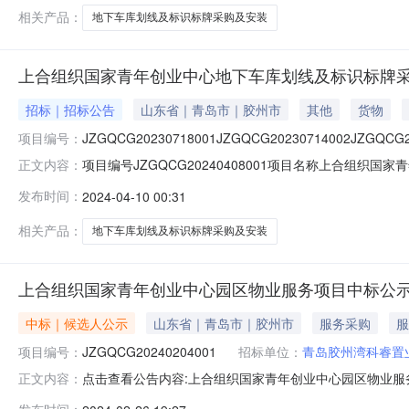
相关产品：
地下车库划线及标识标牌采购及安装
上合组织国家青年创业中心地下车库划线及标识标牌
招标｜招标公告
山东省｜青岛市｜胶州市
其他
货物
项目编号：
JZGQCG20230718001JZGQCG20230714002JZGQCG2
项目编号JZGQCG20240408001项目名称上合组织国
正文内容：
岛胶州湾科睿置业有限公司招标单位联系人贾利玲招标单位联系
发布时间：
2024-04-10 00:31
间2024-04-1000:00:00公告截止时间暨报名截止时间2024-0
相关产品：
地下车库划线及标识标牌采购及安装
上合组织国家青年创业中心园区物业服务项目中标公
中标｜候选人公示
山东省｜青岛市｜胶州市
服务采购
服
项目编号：
JZGQCG20240204001
招标单位：
青岛胶州湾科睿置
点击查看公告内容:上合组织国家青年创业中心园区物业服务项
正文内容：
标人信息：标段(包)[001]上合组织国家青年创业中心园