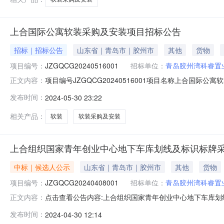
上合国际公寓软装采购及安装项目招标公告
招标｜招标公告
山东省｜青岛市｜胶州市
其他
货物
项目编号：
JZGQCG20240516001
招标单位：
青岛胶州湾科睿置
项目编号JZGQCG20240516001项目名称上合国际公
正文内容：
位联系人贾利玲招标单位联系电话0532-85272537招标代
发布时间：
2024-05-30 23:22
间暨报名截止时间2024-06-2000:00:00开标时间2024
相关产品：
软装
软装采购及安装
上合组织国家青年创业中心地下车库划线及标识标牌
中标｜候选人公示
山东省｜青岛市｜胶州市
其他
货物
项目编号：
JZGQCG20240408001
招标单位：
青岛胶州湾科睿置
点击查看公告内容:上合组织国家青年创业中心地下车库划
正文内容：
（招标编号：JZGQCG20240408001）一、中标人
发布时间：
2024-04-30 12:14
标价格：138.518818万元二、其他：投标单位对中标公示