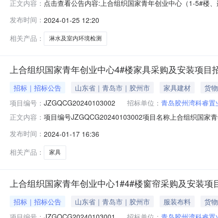
点击查看公告内容:上合组织国家青年创业中心（1-5#楼
正文内容：
标公告（招标编号：JZGQCG20240123001）项
发布时间：
2024-01-25 12:20
目审批/核准/备案机关批准，项目资金来源为自筹资金58
概
相关产品：
淋水及室内环境检测
上合组织国家青年创业中心4#楼家具采购及安装项目
招标｜招标公告
山东省｜青岛市｜胶州市
家具建材
货物
项目编号：
JZGQCG20240103002
招标单位：
青岛胶州湾科睿置
项目编号JZGQCG20240103002项目名称上合组织
正文内容：
有限公司招标单位联系人贾利玲招标单位联系电话0532-852
发布时间：
2024-01-17 16:36
1800:00:00公告截止时间暨报名截止时间2024-02-0709
相关产品：
家具
上合组织国家青年创业中心1#4#楼窗帘采购及安装项
招标｜招标公告
山东省｜青岛市｜胶州市
服装布料
货物
项目编号：
JZGQCG20240103001
招标单位：
青岛胶州湾科睿置