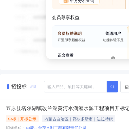
甲方分析查询
会员尊享权益
招投标
招
348
五原县塔尔湖镇改兰湖黄河水滴灌水源工程项目开标
中标｜开标公示
内蒙古自治区｜鄂尔多斯市｜达拉特旗
招标单位：
内蒙古金茂水利工程有限责任公司