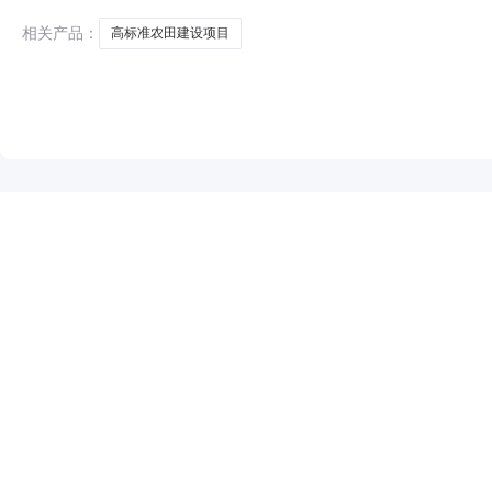
相关产品：
高标准农田建设项目
NEW
HOT
5折起
暂时没有搜索结果…