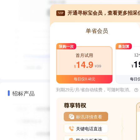
开通寻标宝会员，查看更多招采
VIP
单省会员
限购一次
最划算
1
首月试用
1
14.9
¥39
¥
¥
每日仅0.48元
每日仅
到期29元/月/省自动续费，可随时取消。
招标产品
标讯详情查看
关键电话直连