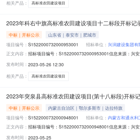
相关产品：
高标准农田建设项目
2023年科右中旗高标准农田建设项目十二标段开标记
中标｜开标公示
山东省｜泰安市｜肥城市
项目编号：
S1522000732000953001
招标单位：
兴润建设集团有
招标项目编号：S1522000732000953001信息来源
正文内容：
盟公共资源交易中心开标参与人开标地点五楼第一开标室开标时间2
发布时间：
2023-05-26 12:30
质量要求:;保证金金额:0.00元,投标文件递交时间:未上传,
相关产品：
高标准农田建设项目
2023年突泉县高标准农田建设项目(第十八标段)开标
中标｜开标公示
内蒙古自治区｜鄂尔多斯市｜达拉特旗
项目编号：
S1522000732000948001
招标单位：
内蒙古和通水利
招标项目编号：S1522000732000948001信息来源
正文内容：
兴安盟公共资源交易中心开标参与人开标地点五楼第五开标室开标
发布时间：
2023-05-25
元/%;工期:日历天;质量要求:;保证金金额:0.00元,投