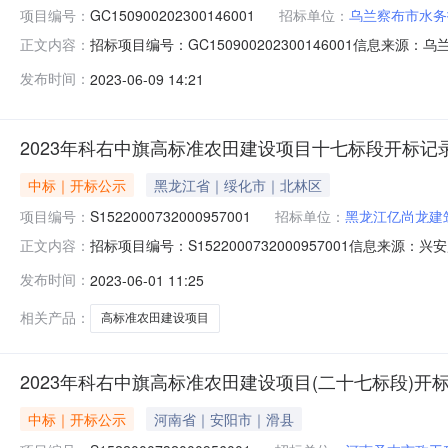
项目编号：
GC150900202300146001
招标单位：
乌兰察布市水务
招标项目编号：GC150900202300146001信息来
正文内容：
乌兰察布电子招投标交易平台项目名称：乌兰察布市凉城县太
发布时间：
2023-06-09 14:21
将中标结果公示如下：第一名：内蒙古天源建设工程有限公司投标
2023年科右中旗高标准农田建设项目十七标段开标记
中标｜开标公示
黑龙江省｜绥化市｜北林区
项目编号：
S1522000732000957001
招标单位：
黑龙江亿尚龙建
招标项目编号：S1522000732000957001信息来源
正文内容：
盟公共资源交易中心开标参与人开标地点五楼第二开标室开标时间2
发布时间：
2023-06-01 11:25
期:日历天;质量要求:;保证金金额:0.00元,投标文件递交时
相关产品：
高标准农田建设项目
2023年科右中旗高标准农田建设项目(二十七标段)开
中标｜开标公示
河南省｜安阳市｜滑县