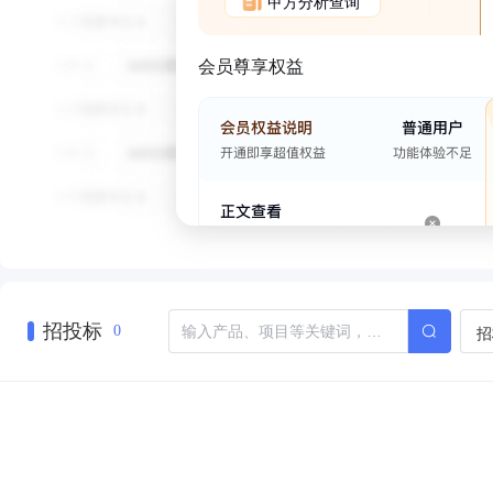
甲方分析查询
会员尊享权益
招投标
招
0