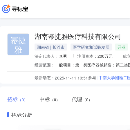
湖南幂捷雅医疗科技有限公司
幂捷
雅
湖南省 | 长沙市
医学研究和试验发展
开业
法定代表人：
李秀
注册资本：
200万元
成
经营范围：
最新动态：
参与
[中南大学湘雅二
2025-11-11 10:51
招标
中标
代理
（0）
（0）
（0）
招标分析