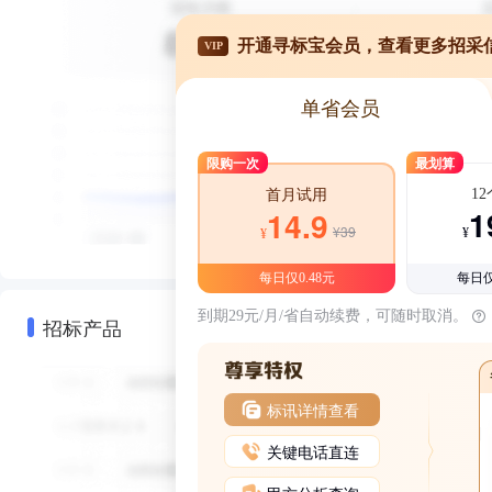
开通寻标宝会员，查看更多招采
VIP
单省会员
限购一次
最划算
1
首月试用
1
14.9
¥39
¥
¥
每日仅0.48元
每日仅
到期29元/月/省自动续费，可随时取消。
招标产品
标讯详情查看
关键电话直连