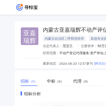
内蒙古亚嘉瑞辉不动产评
亚嘉
瑞辉
内蒙古自治区 | 呼和浩特市
其他专业
法定代表人：
范宝兰
注册资本：
50万
经营范围：
不动产登记代理服务;资产评估;
最新动态：
参与
[科尔
2024-08-23 12:57
招标
中标
代理
（0）
（0）
（0）
招标分析