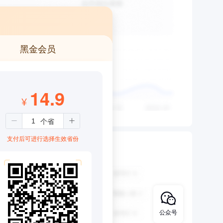
黑金会员
14.9
¥
支付后可进行选择生效省份
公众号