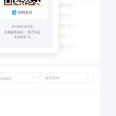
扫码支付
支付则代表同意
交易服务协议
｜
用户协议
发票获取
省份地区