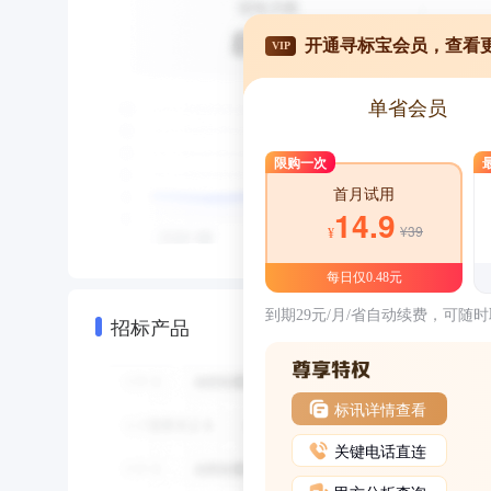
开通寻标宝会员，查看
VIP
单省会员
限购一次
首月试用
14.9
¥39
¥
每日仅0.48元
到期29元/月/省自动续费，可随
招标产品
标讯详情查看
关键电话直连