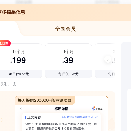
更多招采信息
全国会员
最划算
12个月
1个月
3个月
199
39
99
¥
¥
¥
每日仅0.55元
每日仅1.26元
每日仅1.08元
时取消。