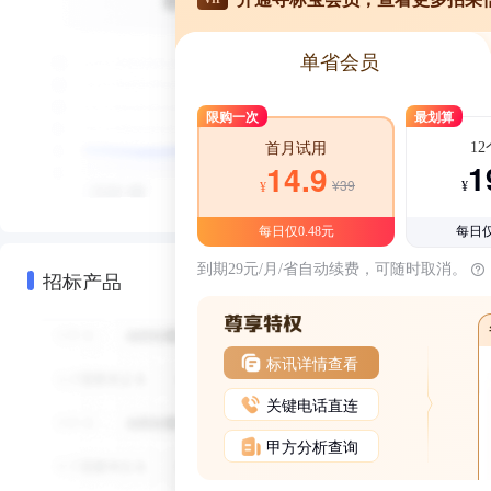
单省会员
限购一次
最划算
1
首月试用
1
14.9
¥39
¥
¥
每日仅0.48元
每日仅
到期29元/月/省自动续费，可随时取消。
招标产品
标讯详情查看
关键电话直连
甲方分析查询