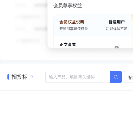
会员尊享权益
招投标
招
0