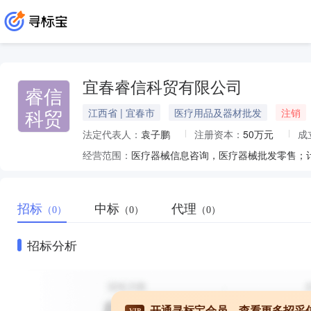
宜春睿信科贸有限公司
睿信
科贸
江西省 | 宜春市
医疗用品及器材批发
注销
法定代表人：
袁子鹏
注册资本：
50万元
成
经营范围：
招标
中标
代理
（0）
（0）
（0）
招标分析
开通寻标宝会员，查看更多招采
VIP