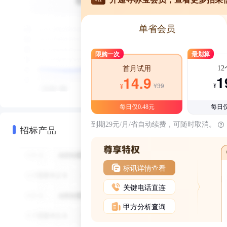
单省会员
限购一次
最划算
1
首月试用
1
14.9
¥39
¥
¥
每日仅0.48元
每日仅
到期29元/月/省自动续费，可随时取消。
招标产品
标讯详情查看
关键电话直连
甲方分析查询