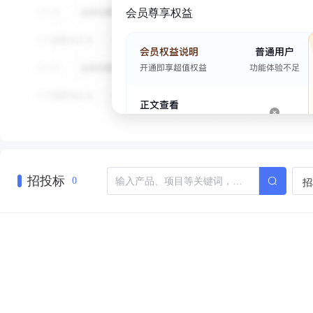
会员尊享权益
招投标
招
0