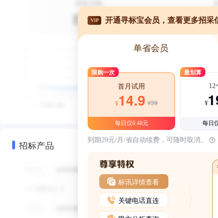
开通寻标宝会员，查看更多招采
VIP
单省会员
限购一次
最划算
1
首月试用
1
14.9
¥39
¥
¥
每日仅0.48元
每日仅
到期29元/月/省自动续费，可随时取消。
招标产品
标讯详情查看
关键电话直连