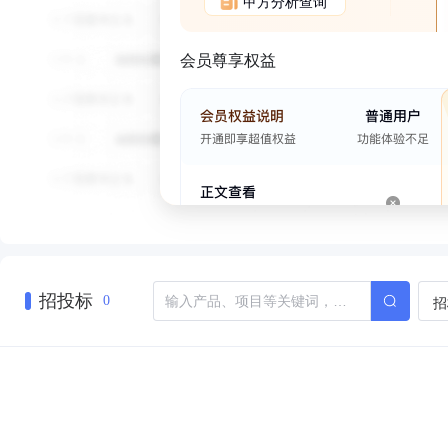
甲方分析查询
会员尊享权益
招投标
招
0