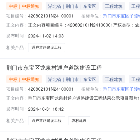
中标｜中标通知
湖北省｜荆门市｜东宝区
工程建筑
工程
项目编号：
420802101N24100001
招标单位：
荆门市东宝区子陵
正文内容项目编号：420802101N24100001产权
正文内容：
息登记日期：2024-10-09产权类型：一事一议其他建
发布时间：
2024-11-02 14:03
述：对现状宽3.0~3.5m的路基加宽至4.0m，横断为0.5m
相关产品：
通户道路建设工程
荆门市东宝区龙泉村通户道路建设工程
中标｜中标通知
湖北省｜荆门市｜东宝区
工程建筑
工程
项目编号：
420802101N24100001
招标单位：
荆门市东宝区子陵
荆门市东宝区龙泉村通户道路建设工程结果公示项目图片1荆门
正文内容：
限：乡镇（街道）:子陵铺镇村（社区）:龙泉村组别：公示日期
发布时间：
2024-10-31 18:42
村民委员会预算总额：902300.00元资金来源：农民自筹其
相关产品：
通户道路建设工程
农村建设