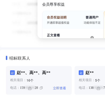
会员尊享权益
招标联系人
赵**、高**、高**
赵**
赵
赵
个
个
16
5
相关项目：
相关项目：
立即查看
电话：
159
28
电话：
138
7
******
******