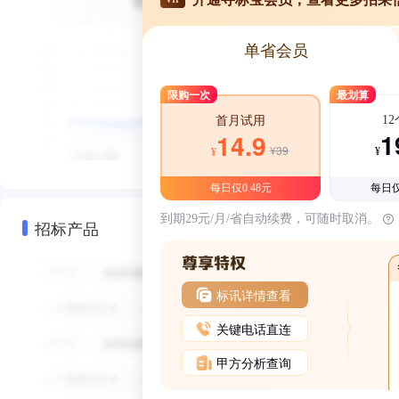
单省会员
限购一次
最划算
1
首月试用
1
14.9
¥39
¥
¥
每日仅0.48元
每日仅
到期29元/月/省自动续费，可随时取消。
招标产品
标讯详情查看
关键电话直连
甲方分析查询