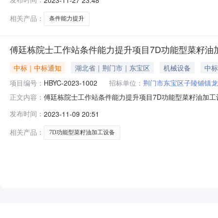
参加。一、项目概况：1、项目编号：HBYC-2023-
3、服务内容：包括平台软件开发、
相关产品：
条件能力提升
傅廷栋院士工作站条件能力提升项目7D功能型菜籽油
中标｜中标通知
湖北省｜荆门市｜东宝区
机械设备
中标
项目编号：
HBYC-2023-1002
招标单位：
荆门市东宝区子陵铺镇龙
傅廷栋院士工作站条件能力提升项目7D功能型菜籽油加工设备采
正文内容：
站条件能力提升项目7D功能型菜籽油加工设备采购三、
发布时间：
2023-11-09 20:51
50.0000000（万元）四、主要标的信息序号供应商
油加工设备采购采
相关产品：
7D功能型菜籽油加工设备
NEW
HOT
5折起