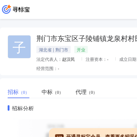
荆门市东宝区子陵铺镇龙泉村村
子
湖北省 | 荆门市
开业
法定代表人：
赵汉民
注册资本：
-
成立日期
经营范围：
-
招标
中标
代理
（0）
（0）
（0）
招标分析
开通寻标宝会员，查看更多招采
VIP