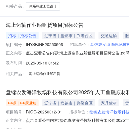
段，本次招标
相关产品：
体系构建工艺设计
海上运输作业船租赁项目招标公告
招标｜招标公告
辽宁省｜盘锦市｜兴隆台区
交通运输
服
项目编号：
INYSPJNF20250506
招标单位：
盘锦农发海洋牧场科
点击查看公告内容:海上运输作业船租赁项目招标公告.pdf
正文内容：
条件本海上运输作业船租赁项目已由项目审批/核准/备案机
发布时间：
2025-05-10 01:42
现招标方式为公开招标。二、项目概况和招标范围规模：海
作业船租赁
相关产品：
海上运输作业船租赁
盘锦农发海洋牧场科技有限公司2025年人工鱼礁原
中标｜中标通知
辽宁省｜盘锦市｜兴隆台区
家具建材
货
项目编号：
PJGC-20250312-01
招标单位：
盘锦农发海洋牧场科
点击查看公告内容:盘锦农发海洋牧场科技有限公司2025
正文内容：
结果公示（招标编号：PJGC-20250312-01）一、