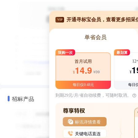
开通寻标宝会员，查看更多招采
VIP
单省会员
限购一次
最划算
1
首月试用
1
14.9
¥39
¥
¥
每日仅0.48元
每日仅
到期29元/月/省自动续费，可随时取消。
招标产品
标讯详情查看
关键电话直连