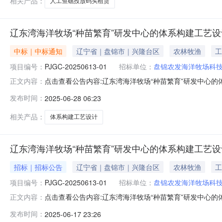
相关产品：
人工鱼礁投放码头租赁
辽东湾海洋牧场“种苗繁育”研发中心的体系构建工艺
中标｜中标通知
辽宁省｜盘锦市｜兴隆台区
农林牧渔
工
项目编号：
PJGC-20250613-01
招标单位：
盘锦农发海洋牧场科
点击查看公告内容:辽东湾海洋牧场“种苗繁育”研发中心的
正文内容：
PJGC-20250613-01）一、中标人信息：标段（包
发布时间：
2025-06-28 06:23
二、其他：1.成交内容：辽东湾海洋牧场“种苗繁育”研发
红纳
相关产品：
体系构建工艺设计
辽东湾海洋牧场“种苗繁育”研发中心的体系构建工艺
招标｜招标公告
辽宁省｜盘锦市｜兴隆台区
农林牧渔
工
项目编号：
PJGC-20250613-01
招标单位：
盘锦农发海洋牧场科
点击查看公告内容:辽东湾海洋牧场“种苗繁育”研发中心的
正文内容：
号：PJGC-20250613-01）项目所在地区：辽宁
发布时间：
2025-06-17 23:26
为自筹资金42.00万元，招标人为盘锦农发海洋牧场科