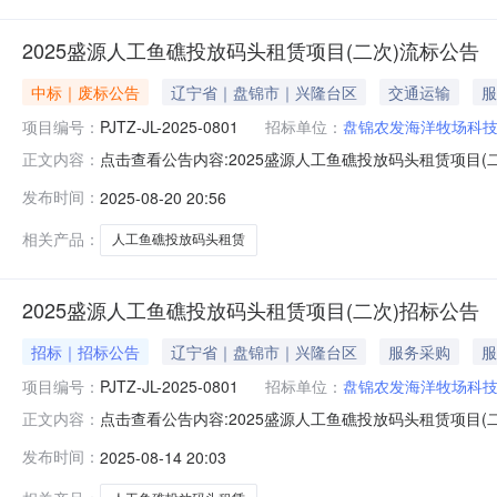
2025盛源人工鱼礁投放码头租赁项目(二次)流标公告
中标｜废标公告
辽宁省｜盘锦市｜兴隆台区
交通运输
服
项目编号：
PJTZ-JL-2025-0801
招标单位：
盘锦农发海洋牧场科
点击查看公告内容:2025盛源人工鱼礁投放码头租赁项目(二次
正文内容：
获取采购文件截止时间，获取采购文件的供应商数量不足
发布时间：
2025-08-20 20:56
公司地址：辽宁省盘锦市兴海街道市经济开发区中华路西、工业街南
相关产品：
人工鱼礁投放码头租赁
2025盛源人工鱼礁投放码头租赁项目(二次)招标公告
招标｜招标公告
辽宁省｜盘锦市｜兴隆台区
服务采购
服
项目编号：
PJTZ-JL-2025-0801
招标单位：
盘锦农发海洋牧场科
点击查看公告内容:2025盛源人工鱼礁投放码头租赁项目(二次
正文内容：
区：辽宁省，盘锦市一、招标条件本2025盛源人工鱼礁
发布时间：
2025-08-14 20:03
公司。本项目已具备招标条件，现招标方式为公开招标。二、