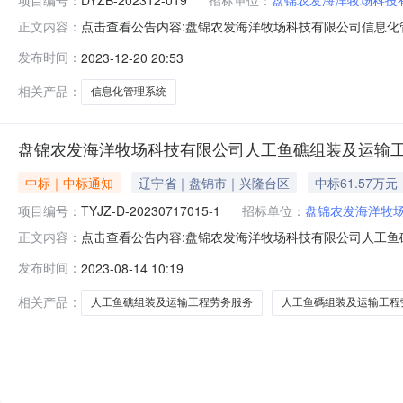
点击查看公告内容:盘锦农发海洋牧场科技有限公司信息化管理
正文内容：
在地区：辽宁省，盘锦市一、招标条件本盘锦农发海洋牧场
发布时间：
2023-12-20 20:53
为盘锦农发海洋牧场科技有限公司。本项目已具备招标条
（供电系统；数据采集
相关产品：
信息化管理系统
盘锦农发海洋牧场科技有限公司人工鱼礁组装及运输工
中标｜中标通知
辽宁省｜盘锦市｜兴隆台区
中标61.57万元
项目编号：
TYJZ-D-20230717015-1
招标单位：
盘锦农发海洋牧
点击查看公告内容:盘锦农发海洋牧场科技有限公司人工鱼
正文内容：
务项目（二次）中标结果公告.pdf盘锦农发海洋牧场科技有限
发布时间：
2023-08-14 10:19
息：标段（包）[001]盘锦农发海洋牧场科技有限公司人
他：一
相关产品：
人工鱼礁组装及运输工程劳务服务
人工鱼碼组装及运输工程