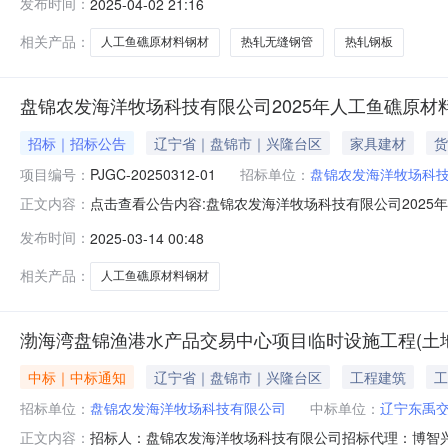
发布时间：
2025-04-02 21:16
有限公司其他类型中标价：投标报价平均百分比为99.45
相关产品：
人工鱼礁原材料钢材
热轧无缝钢管
热轧钢板
盘锦农发海洋牧场科技有限公司2025年人工鱼礁原
招标｜招标公告
辽宁省｜盘锦市｜兴隆台区
家具建材
货
项目编号：
PJGC-20250312-01
招标单位：
盘锦农发海洋牧场科
点击查看公告内容:盘锦农发海洋牧场科技有限公司2025
正文内容：
招标公告（招标编号：PJGC-20250312-01）项
发布时间：
2025-03-14 00:48
审批/核准/备案机关批准，项目资金来源为其他资金资金
招标。二、项目
相关产品：
人工鱼礁原材料钢材
渤海湾盘锦渔港水产品交易中心项目临时设施工程(土
中标｜中标通知
辽宁省｜盘锦市｜兴隆台区
工程建筑
工
招标单位：
盘锦农发海洋牧场科技有限公司
中标单位：
辽宁东禹
招标人：盘锦农发海洋牧场科技有限公司招标代理：博智兴华工程顾问
正文内容：