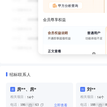
甲方分析查询
会员尊享权益
招标联系人
房**、房*
刘**
房
刘
个
个
14
14
相关项目：
相关项目：
立即查看
电话：
186
63
电话：
188
8
******
******