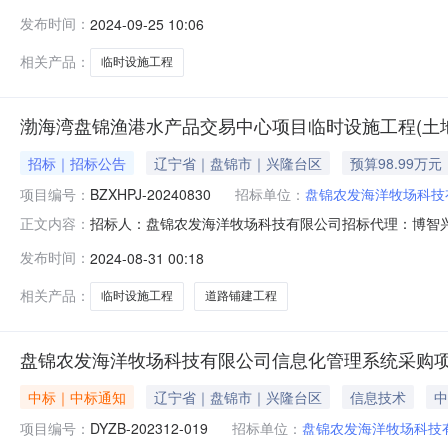
项目临时设施工程（土地平整工程项目）中标公告博智兴
发布时间：
2024-09-25 10:06
平整工程项目）进行公开招标采购，该项目已于2024年0
相关产品：
临时设施工程
渤海湾盘锦渔港水产品交易中心项目临时设施工程(土
招标｜招标公告
辽宁省｜盘锦市｜兴隆台区
预算98.99万元
项目编号：
BZXHPJ-20240830
招标单位：
盘锦农发海洋牧场科技
招标人：盘锦农发海洋牧场科技有限公司招标代理：博智兴华
正文内容：
平整工程项目））的招标公告项目概况(渤海湾盘锦渔港水
发布时间：
2024-08-31 00:18
S1#1-4室）获取招标文件，并于2024年09月20日14
中心项
相关产品：
临时设施工程
道路铺建工程
盘锦农发海洋牧场科技有限公司信息化管理系统采购项
中标｜中标通知
辽宁省｜盘锦市｜兴隆台区
信息技术
中
项目编号：
DYZB-202312-019
招标单位：
盘锦农发海洋牧场科技