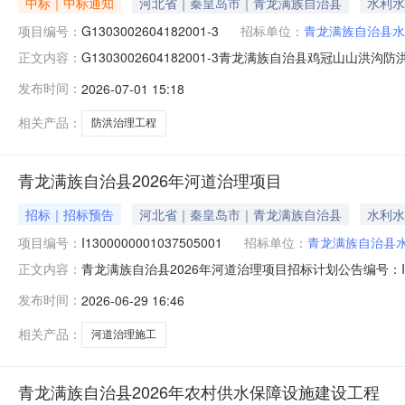
中标｜中标通知
河北省｜秦皇岛市｜青龙满族自治县
水利水
项目编号：
G1303002604182001-3
招标单位：
青龙满族自治县水
G1303002604182001-3青龙满族自治县鸡冠山山
正文内容：
满族自治县鸡冠山山洪沟防洪治理工程三标段中标结果公示一
发布时间：
2026-07-01 15:18
日09:00二、中标单位序号统一社会信用代码中标单位名称中标
相关产品：
防洪治理工程
青龙满族自治县2026年河道治理项目
招标｜招标预告
河北省｜秦皇岛市｜青龙满族自治县
水利水
项目编号：
I1300000001037505001
招标单位：
青龙满族自治县
青龙满族自治县2026年河道治理项目招标计划公告编号：I130
正文内容：
项目所在行政区域：秦皇岛市-青龙满族自治县招标人：青龙
发布时间：
2026-06-29 16:46
准文件及文号青审批投资【2026】38号项目总投资（万元
相关产品：
河道治理施工
青龙满族自治县2026年农村供水保障设施建设工程