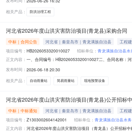
发布时间：
2026-06-26 16:32
名称投标价格(元)评标价格(元)质量标准工期1河南树岩建设工程
相关产品：
防洪治理工程
河北省2026年度山洪灾害防治项目(青龙县)采购合同
中标｜合同公告
河北省｜秦皇岛市｜青龙满族自治县
工程建
项目编号：
HB2026053320010027
招标单位：
青龙满族自治县水
一、合同编号：HB2026053320010027二、合同名称
正文内容：
年度山洪灾害防治项目（青龙县）五、合同主体采购人（甲方
发布时间：
2026-06-18 20:30
方）：河北贝薇浩远科技有限公司地址：河北省沧州市泊头市交
相关产品：
自动雨量站
简易雨量站
现地预警设备
河北省2026年度山洪灾害防治项目(青龙县)公开招标
中标｜中标通知
河北省｜秦皇岛市｜青龙满族自治县
工程建
项目编号：
Z1303002604142001
招标单位：
青龙满族自治县水务
河北省2026年度山洪灾害防治项目（青龙县）公开招标中标公
正文内容：