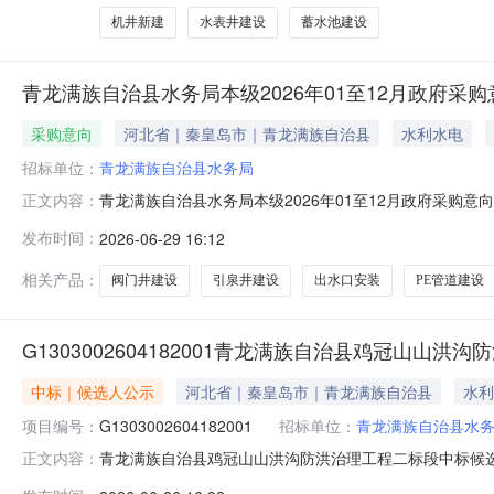
机井新建
水表井建设
蓄水池建设
青龙满族自治县水务局本级2026年01至12月政府采购
采购意向
河北省｜秦皇岛市｜青龙满族自治县
水利水电
招标单位：
青龙满族自治县水务局
青龙满族自治县水务局本级2026年01至12月政府采购
正文内容：
关规定，现将青龙满族自治县水务局本级2026年01至1
发布时间：
2026-06-29 16:12
水保障设施建设工程维修机井18眼、井房3座、引泉井14座、
块
相关产品：
阀门井建设
引泉井建设
出水口安装
PE管道建设
G1303002604182001青龙满族自治县鸡冠山山
中标｜候选人公示
河北省｜秦皇岛市｜青龙满族自治县
水利
项目编号：
G1303002604182001
招标单位：
青龙满族自治县水
青龙满族自治县鸡冠山山洪沟防洪治理工程二标段中标候
正文内容：
自治县开标时间：2026年06月24日开标地点：秦皇岛市公