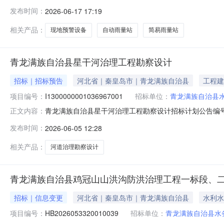
交）信息供应商名称供应商地址供应商编码河北贝薇浩远科技有
发布时间：
2026-06-17 17:19
称货物品牌规格型号数量单价中标金额下浮率费率优惠率优惠产
相关产品：
现地预警设备
自动雨量站
简易雨量站
青龙满族自治县星干河治理工程勘察设计
招标｜招标预告
河北省｜秦皇岛市｜青龙满族自治县
工程建
项目编号：
I1300000001036967001
招标单位：
青龙满族自治县
青龙满族自治县星干河治理工程勘察设计招标计划公告编号：I13
正文内容：
业项目所在行政区域：秦皇岛市-青龙满族自治县招标人：青
发布时间：
2026-06-05 12:28
项目批准文件及文号/项目总投资（万元）4200招标估算额
相关产品：
河道治理勘察设计
青龙满族自治县鸡冠山山洪沟防洪治理工程一标段、
招标｜信息变更
河北省｜秦皇岛市｜青龙满族自治县
水利水
项目编号：
HB2026053320010039
招标单位：
青龙满族自治县水