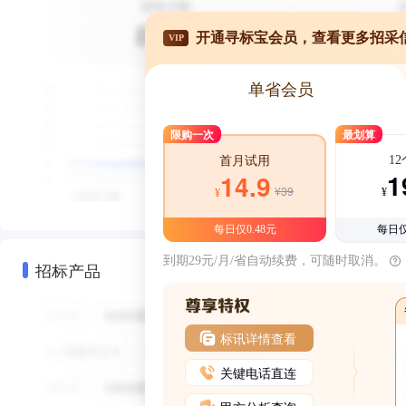
开通寻标宝会员，查看更多招采
VIP
单省会员
限购一次
最划算
1
首月试用
1
14.9
¥39
¥
¥
每日仅0.48元
每日仅
到期29元/月/省自动续费，可随时取消。
招标产品
标讯详情查看
关键电话直连