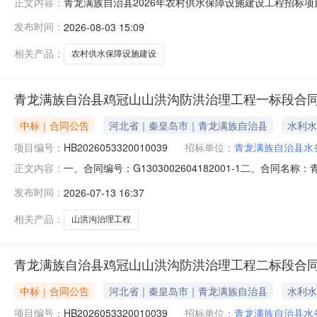
青龙满族自治县2026年农村供水保障设施建设工程招标项
正文内容：
段,青龙满族自治县2026年农村供水保障设施建设工程二标段
发布时间：
2026-08-03 15:09
联系方式0335-7866926电子邮箱qlxswj@126.com
相关产品：
农村供水保障设施建设
青龙满族自治县鸡冠山山洪沟防洪治理工程一标段合
中标｜合同公告
河北省｜秦皇岛市｜青龙满族自治县
水利水
项目编号：
HB2026053320010039
招标单位：
青龙满族自治县水
一、合同编号：G1303002604182001-1二、合同
正文内容：
治县鸡冠山山洪沟防洪治理工程五、合同主体采购人（甲方）
发布时间：
2026-07-13 16:37
工有限公司地址：成都市青羊区蜀金路1号2栋24层2405
相关产品：
山洪沟治理工程
青龙满族自治县鸡冠山山洪沟防洪治理工程二标段合
中标｜合同公告
河北省｜秦皇岛市｜青龙满族自治县
水利水
项目编号：
HB2026053320010039
招标单位：
青龙满族自治县水