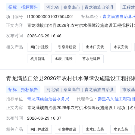
招标｜招标预告
河北省｜秦皇岛市｜青龙满族自治县
工程建
项目编号：
I1300000001037504001
招标单位：
青龙满族自治县
青龙满族自治县2026年农村供水保障设施建设工程招标计划公告编
正文内容：
业/水利管理业项目所在行政区域：秦皇岛市-青龙满族自治县
发布时间：
2026-06-29 16:46
水保障设施建设工程项目批准文件及文号青审批投资【2026
相关产品：
阀门井建设
引泉井建设
出水口安装
水表安装
机井新建
水表井建设
蓄水池建设
青龙满族自治县2026年农村供水保障设施建设工程招
招标｜招标预告
河北省｜秦皇岛市｜青龙满族自治县
市政基
招标单位：
青龙满族自治县水务局
代理单位：
秦皇岛久佳工程项
青龙满族自治县2026年农村供水保障设施建设工程项目名称
正文内容：
招标估算额(万元)670资金来源及构成2026年常态化帮
发布时间：
2026-06-29 16:37
托招标代理机构秦皇岛久佳工程项目管理有限公司招标项目概况
相关产品：
阀门井建设
引泉井建设
出水口安装
水表安装