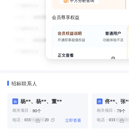
甲方分析查询
会员尊享权益
招标联系人
杨**、杨**、董**
佟**、张*
杨
佟
杨**、武*
个
个
90
79
相关项目：
相关项目：
立即查看
电话：
033
20
电话：
033
*******
*******