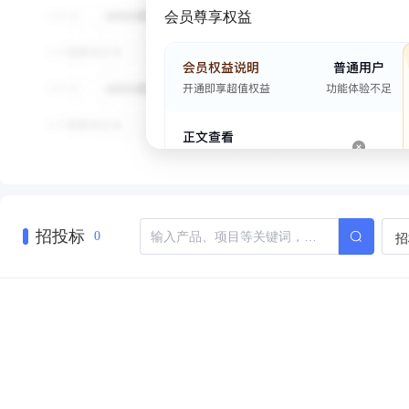
会员尊享权益
招投标
招
0