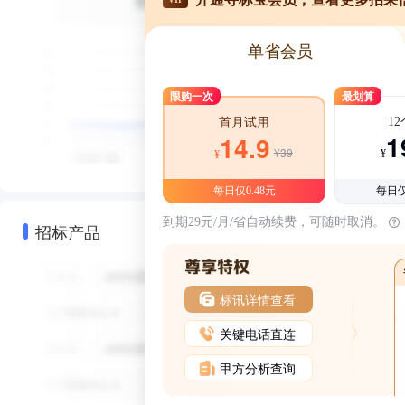
单省会员
限购一次
最划算
1
首月试用
1
14.9
¥39
¥
¥
每日仅0.48元
每日仅
到期29元/月/省自动续费，可随时取消。
招标产品
标讯详情查看
关键电话直连
甲方分析查询