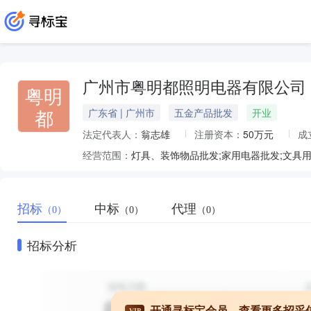
广州市粤明都照明电器有限公司
粤明
都
广东省 | 广州市
五金产品批发
开业
法定代表人：
翁志雄
注册资本：
50万元
成
经营范围：
招标
中标
代理
（0）
（0）
（0）
招标分析
开通寻标宝会员，查看更多招采
VIP