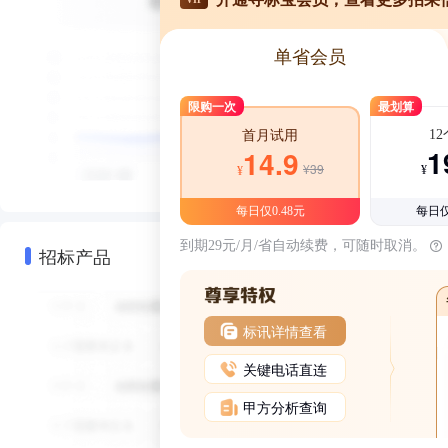
单省会员
限购一次
最划算
1
首月试用
1
14.9
¥39
¥
¥
每日仅0.48元
每日仅
到期29元/月/省自动续费，可随时取消。
招标产品
标讯详情查看
关键电话直连
甲方分析查询