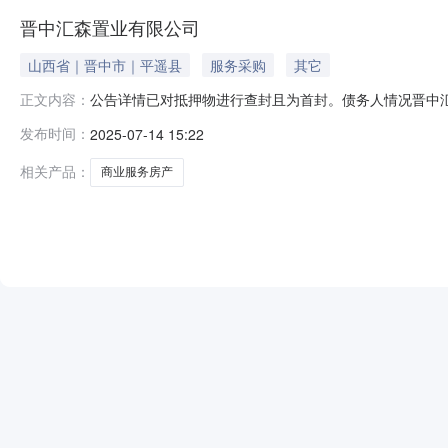
晋中汇森置业有限公司
山西省｜晋中市｜平遥县
服务采购
其它
公告详情已对抵押物进行查封且为首封。债务人情况晋中汇
正文内容：
房地产开发有限公司名下位于山西省晋中市平遥县顺城北路599号
发布时间：
2025-07-14 15:22
（2018）平遥县不动产权第0000133号；他项：晋(2
相关产品：
商业服务房产