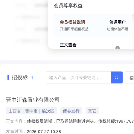
会员尊享权益
招投标
招
4
晋中汇森置业有限公司
山西省｜晋中市｜榆次区
债券发行
其它
债权权属清晰，已取得法院胜诉判决。债权总额:1967.76703
正文内容：
杜寅午，杨巨仙抵质押物抵质押物-1类型：其他资产所在地
发布时间：
2026-07-27 10:38
产，面积合计4405.92㎡。