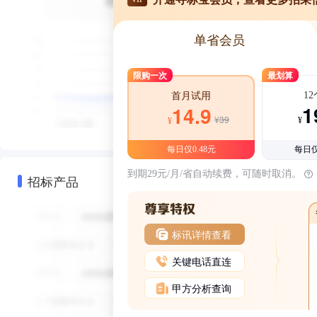
单省会员
限购一次
最划算
1
首月试用
1
14.9
¥39
¥
¥
每日仅0.48元
每日仅
到期29元/月/省自动续费，可随时取消。
招标产品
标讯详情查看
关键电话直连
甲方分析查询