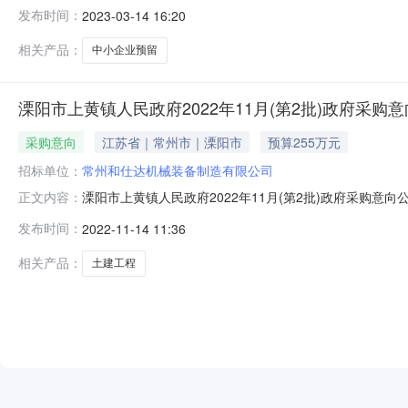
（财库(2020)46号）要求，现对本部门溧阳市上黄镇
发布时间：
2023-03-14 16:20
计251.28万元，其中，面向小微企业采购251.28万
有限公司
相关产品：
中小企业预留
溧阳市上黄镇人民政府2022年11月(第2批)政府采购
采购意向
江苏省｜常州市｜溧阳市
预算255万元
招标单位：
常州和仕达机械装备制造有限公司
溧阳市上黄镇人民政府2022年11月(第2批)政府采购
正文内容：
展政府采购意向公开工作的通知》（财库[2020]10号
发布时间：
2022-11-14 11:36
(万元)预计采购月份是否专门面向中小企业采购是否采购
限公司上黄镇飞
相关产品：
土建工程