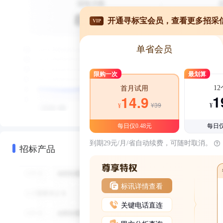
开通寻标宝会员，查看更多招采
VIP
单省会员
限购一次
最划算
1
首月试用
1
14.9
¥39
¥
¥
每日仅0.48元
每日仅
到期29元/月/省自动续费，可随时取消。
招标产品
标讯详情查看
关键电话直连