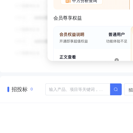
甲方分析查询
会员尊享权益
招投标
招
0